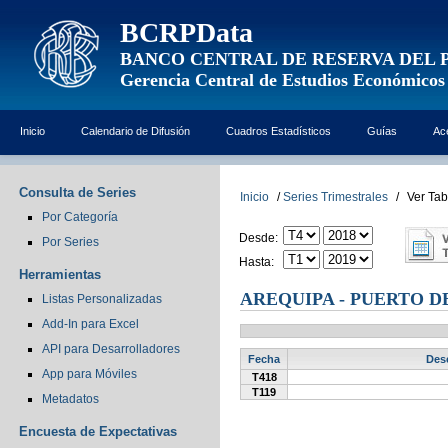
BCRPData
BANCO CENTRAL DE RESERVA DEL 
Gerencia Central de Estudios Económicos
Inicio
Calendario de Difusión
Cuadros Estadísticos
Guías
Ac
Consulta de Series
Inicio
/
Series Trimestrales
/
Ver Tab
Por Categoría
Desde:
Por Series
Hasta:
Herramientas
AREQUIPA - PUERTO D
Listas Personalizadas
Add-In para Excel
API para Desarrolladores
Fecha
Dese
App para Móviles
T418
T119
Metadatos
Encuesta de Expectativas