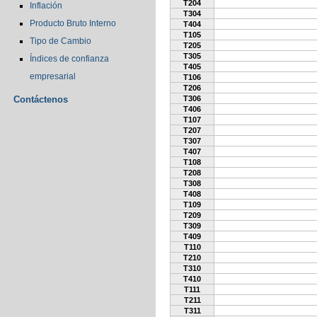
T204
Inflación
T304
Producto Bruto Interno
T404
T105
Tipo de Cambio
T205
T305
Índices de confianza
T405
empresarial
T106
T206
Contáctenos
T306
T406
T107
T207
T307
T407
T108
T208
T308
T408
T109
T209
T309
T409
T110
T210
T310
T410
T111
T211
T311