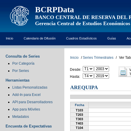
BCRPData
BANCO CENTRAL DE RESERVA DEL 
Gerencia Central de Estudios Económicos
Inicio
Calendario de Difusión
Cuadros Estadísticos
Guías
Ac
Consulta de Series
Inicio
/
Series Trimestrales
/
Ver Tab
Por Categoría
Desde:
Por Series
Hasta:
Herramientas
AREQUIPA
Listas Personalizadas
Add-In para Excel
API para Desarrolladores
Fecha
App para Móviles
T103
T203
Metadatos
T303
T403
Encuesta de Expectativas
T104