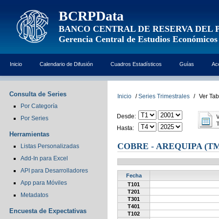
BCRPData
BANCO CENTRAL DE RESERVA DEL 
Gerencia Central de Estudios Económicos
Inicio
Calendario de Difusión
Cuadros Estadísticos
Guías
Ac
Consulta de Series
Inicio
/
Series Trimestrales
/
Ver Tab
Por Categoría
Desde:
Por Series
Hasta:
Herramientas
COBRE - AREQUIPA (TM
Listas Personalizadas
Add-In para Excel
API para Desarrolladores
Fecha
App para Móviles
T101
T201
Metadatos
T301
T401
Encuesta de Expectativas
T102