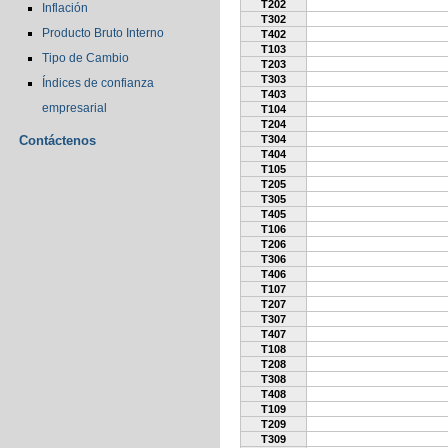
T202
Inflación
T302
Producto Bruto Interno
T402
T103
Tipo de Cambio
T203
T303
Índices de confianza
T403
empresarial
T104
T204
Contáctenos
T304
T404
T105
T205
T305
T405
T106
T206
T306
T406
T107
T207
T307
T407
T108
T208
T308
T408
T109
T209
T309