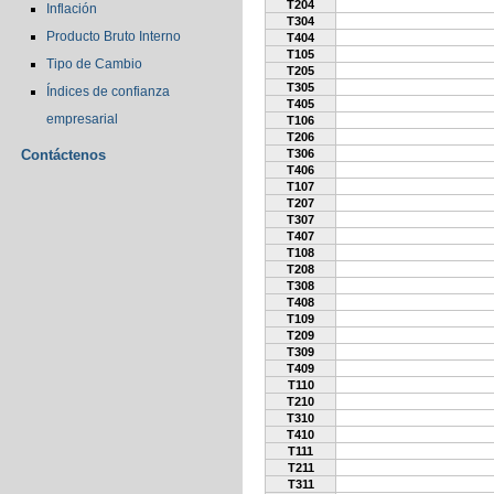
T204
Inflación
T304
Producto Bruto Interno
T404
T105
Tipo de Cambio
T205
T305
Índices de confianza
T405
empresarial
T106
T206
Contáctenos
T306
T406
T107
T207
T307
T407
T108
T208
T308
T408
T109
T209
T309
T409
T110
T210
T310
T410
T111
T211
T311