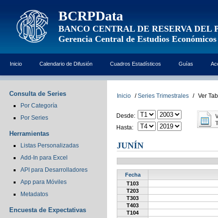
BCRPData
BANCO CENTRAL DE RESERVA DEL 
Gerencia Central de Estudios Económicos
Inicio
Calendario de Difusión
Cuadros Estadísticos
Guías
Ac
Consulta de Series
Inicio
/
Series Trimestrales
/
Ver Tab
Por Categoría
Desde:
Por Series
Hasta:
Herramientas
JUNÍN
Listas Personalizadas
Add-In para Excel
API para Desarrolladores
Fecha
App para Móviles
T103
T203
Metadatos
T303
T403
Encuesta de Expectativas
T104