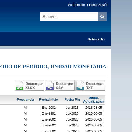
Suscripción
|
Iniciar Sesión
Retroceder
EDIO DE PERÍODO, UNIDAD MONETARIA
Última
Frecuencia
Fecha Inicio
Fecha Fin
Actualización
M
Ene-2002
Jul-2026
2026-08-05
M
Ene-1992
Jul-2026
2026-08-05
M
Ene-2002
Jul-2026
2026-08-05
M
Ene-2002
Jul-2026
2026-08-05
M
Ene-2002
Jul-2026
2026-08-05