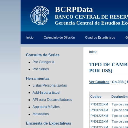
BCRPData
BANCO CENTRAL DE RESER
Gerencia Central de Estudios E
Inicio
Calendario de Difusión
Cuadros Estadísticos
G
Inicio
Consulta de Series
Por Categoría
TIPO DE CAMB
Por Series
POR US$)
Herramientas
Ver Cuadros
:
Cn-038 [ 1
Listas Personalizadas
Add-In para Excel
Codigo
Desripción
API para Desarrolladores
PN01223XM
Tipo de cam
App para Móviles
PN01224XM
Tipo de cam
Metadatos
PN01225XM
Tipo de cam
PN01226XM
Tipo de cam
Encuesta de Expectativas
PN01227XM
Tipo de cam