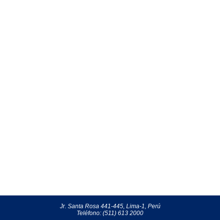
Jr. Santa Rosa 441-445, Lima-1, Perú
Teléfono: (511) 613 2000