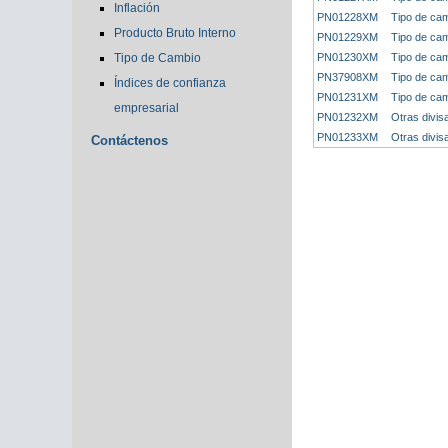
Inflación
PN01228XM
Tipo de cam
Producto Bruto Interno
PN01229XM
Tipo de cam
Tipo de Cambio
PN01230XM
Tipo de cam
PN37908XM
Tipo de cam
Índices de confianza
PN01231XM
Tipo de cam
empresarial
PN01232XM
Otras divi
PN01233XM
Otras divis
Contáctenos