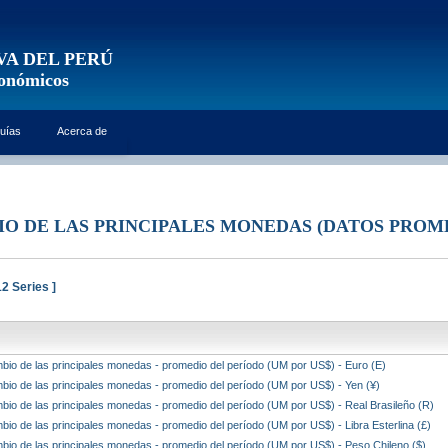
VA DEL PERÚ
conómicos
uías
Acerca de
IO DE LAS PRINCIPALES MONEDAS (DATOS PROM
2 Series ]
bio de las principales monedas - promedio del período (UM por US$) - Euro (E)
bio de las principales monedas - promedio del período (UM por US$) - Yen (¥)
bio de las principales monedas - promedio del período (UM por US$) - Real Brasileño (R)
bio de las principales monedas - promedio del período (UM por US$) - Libra Esterlina (£)
bio de las principales monedas - promedio del período (UM por US$) - Peso Chileno ($)