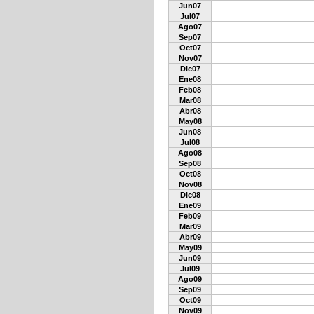
Jun07
Jul07
Ago07
Sep07
Oct07
Nov07
Dic07
Ene08
Feb08
Mar08
Abr08
May08
Jun08
Jul08
Ago08
Sep08
Oct08
Nov08
Dic08
Ene09
Feb09
Mar09
Abr09
May09
Jun09
Jul09
Ago09
Sep09
Oct09
Nov09