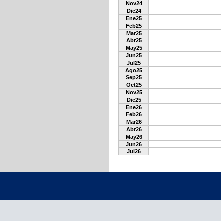
Nov24
Dic24
Ene25
Feb25
Mar25
Abr25
May25
Jun25
Jul25
Ago25
Sep25
Oct25
Nov25
Dic25
Ene26
Feb26
Mar26
Abr26
May26
Jun26
Jul26