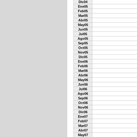
Dic04
Ene05
Feb05
Mar05
Abr05
May05
Jun05
Jul05
Ago05
Sep05
Oct05
Nov05
Dic05
Ene06
Feb06
Mar06
Abr06
May06
Jun06
Jul06
Ago06
Sep06
Oct06
Nov06
Dic06
Ene07
Feb07
Mar07
Abr07
May07