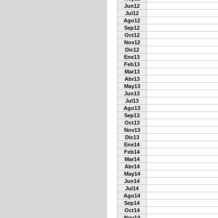
Jun12
Jul12
Ago12
Sep12
Oct12
Nov12
Dic12
Ene13
Feb13
Mar13
Abr13
May13
Jun13
Jul13
Ago13
Sep13
Oct13
Nov13
Dic13
Ene14
Feb14
Mar14
Abr14
May14
Jun14
Jul14
Ago14
Sep14
Oct14
Nov14