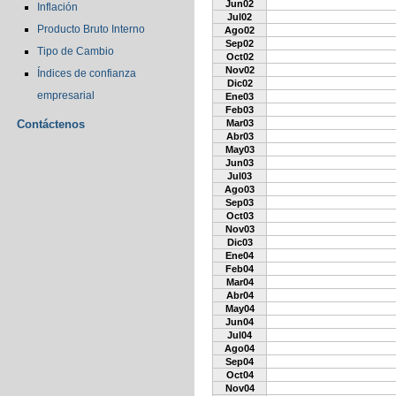
Jun02
Inflación
Jul02
Producto Bruto Interno
Ago02
Sep02
Tipo de Cambio
Oct02
Nov02
Índices de confianza
Dic02
empresarial
Ene03
Feb03
Contáctenos
Mar03
Abr03
May03
Jun03
Jul03
Ago03
Sep03
Oct03
Nov03
Dic03
Ene04
Feb04
Mar04
Abr04
May04
Jun04
Jul04
Ago04
Sep04
Oct04
Nov04