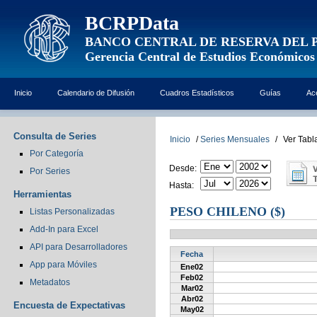
BCRPData
BANCO CENTRAL DE RESERVA DEL 
Gerencia Central de Estudios Económicos
Inicio
Calendario de Difusión
Cuadros Estadísticos
Guías
Ac
Consulta de Series
Inicio
/
Series Mensuales
/
Ver Tabl
Por Categoría
Desde:
Por Series
Hasta:
Herramientas
PESO CHILENO ($)
Listas Personalizadas
Add-In para Excel
API para Desarrolladores
Fecha
App para Móviles
Ene02
Feb02
Metadatos
Mar02
Abr02
Encuesta de Expectativas
May02