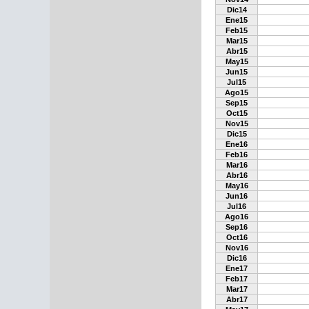
Dic14
Ene15
Feb15
Mar15
Abr15
May15
Jun15
Jul15
Ago15
Sep15
Oct15
Nov15
Dic15
Ene16
Feb16
Mar16
Abr16
May16
Jun16
Jul16
Ago16
Sep16
Oct16
Nov16
Dic16
Ene17
Feb17
Mar17
Abr17