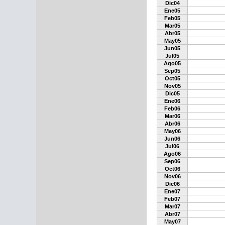
Dic04
Ene05
Feb05
Mar05
Abr05
May05
Jun05
Jul05
Ago05
Sep05
Oct05
Nov05
Dic05
Ene06
Feb06
Mar06
Abr06
May06
Jun06
Jul06
Ago06
Sep06
Oct06
Nov06
Dic06
Ene07
Feb07
Mar07
Abr07
May07