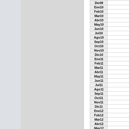
Dic09
Ene10
Feb10
Mar10
Abr10
May10
Jun10
Jul10
Ago10
Sep10
Oct10
Nov10
Dic10
Ene11
Feb11
Mar11
Abr11
May11
Jun11
Jul11
Ago11
Sep11
Oct11
Nov11
Dic11
Ene12
Feb12
Mar12
Abr12
May12