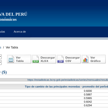
VA DEL PERÚ
conómicos
uías
Acerca de
s
/
Ver Tabla
($)
https://estadisticas.bcrp.gob.pe/estadisticas/series/mensuales/res
Tipo de cambio de las principales monedas - promedio del períod
0.6000
0.5887
0.5965
0.6042
0.6294