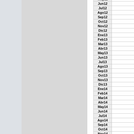
Jun12
Jul12
Ago12
Sep12
Oct12
Nov12
Dic12
Ene13
Feb13
Mar13
Abr13
May13
Jun13
Jul13
Ago13
Sep13
Oct13
Nov13
Dic13
Ene14
Feb14
Mar14
Abr14
May14
Jun14
Jul14
Ago14
Sep14
Oct14
Nov14