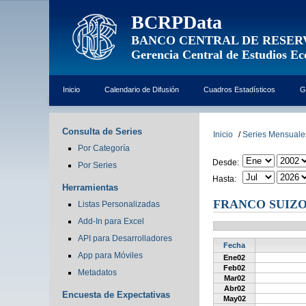
BCRPData
BANCO CENTRAL DE RESER
Gerencia Central de Estudios E
Inicio
Calendario de Difusión
Cuadros Estadísticos
G
Consulta de Series
Inicio
/
Series Mensuale
Por Categoría
Desde:
Por Series
Hasta:
Herramientas
FRANCO SUIZO 
Listas Personalizadas
Add-In para Excel
API para Desarrolladores
Fecha
App para Móviles
Ene02
Feb02
Metadatos
Mar02
Abr02
Encuesta de Expectativas
May02