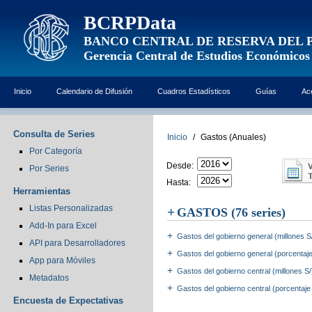
BCRPData
BANCO CENTRAL DE RESERVA DEL 
Gerencia Central de Estudios Económicos
Inicio
Calendario de Difusión
Cuadros Estadísticos
Guías
Ac
Consulta de Series
Inicio
/
Gastos (Anuales)
Por Categoría
Desde:
Por Series
Hasta:
Herramientas
Listas Personalizadas
GASTOS
(76 series)
Add-In para Excel
Gastos del gobierno general (millones S
API para Desarrolladores
Gastos del gobierno general (porcentaj
App para Móviles
Gastos del gobierno central (millones S
Metadatos
Gastos del gobierno central (porcentaje
Encuesta de Expectativas