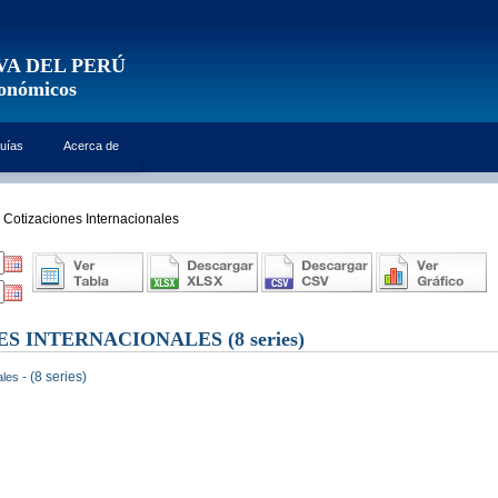
VA DEL PERÚ
conómicos
uías
Acerca de
Cotizaciones Internacionales
ES INTERNACIONALES
(8 series)
- (8 series)
ales