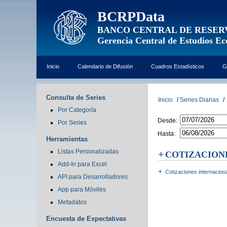
BCRPData
BANCO CENTRAL DE RESER
Gerencia Central de Estudios E
Inicio
Calendario de Difusión
Cuadros Estadísticos
G
Consulta de Series
Inicio
/
Series Diarias
/
Por Categoría
Desde:
Por Series
Hasta:
Herramientas
Listas Personalizadas
COTIZACION
Add-In para Excel
Cotizaciones internacion
API para Desarrolladores
App para Móviles
Metadatos
Encuesta de Expectativas