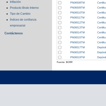
Inflación
PN06508TM
Certifi
PN06509TM
Certifi
Producto Bruto Interno
PN06510TM
Certifi
Tipo de Cambio
PN06511TM
Certifi
Índices de confianza
PN06512TM
Certifi
empresarial
PN06513TM
Certifi
PN06514TM
Certifi
Contáctenos
PN06515TM
Certifi
PN06516TM
Certifi
PN06517TM
Depósit
PN06518TM
Depósit
PN06519TM
Depósit
Fuente: BCRP.