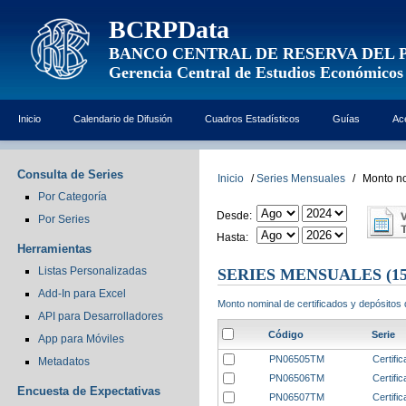
BCRPData
BANCO CENTRAL DE RESERVA DEL 
Gerencia Central de Estudios Económicos
Inicio
Calendario de Difusión
Cuadros Estadísticos
Guías
Ac
Consulta de Series
Inicio
/
Series Mensuales
/
Monto no
Por Categoría
Desde:
Por Series
Hasta:
Herramientas
Listas Personalizadas
SERIES MENSUALES
(15
Add-In para Excel
Monto nominal de certificados y depósitos 
API para Desarrolladores
Código
Serie
App para Móviles
PN06505TM
Certifi
Metadatos
PN06506TM
Certifi
Encuesta de Expectativas
PN06507TM
Certifi