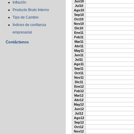
Jun10
Inflación
Jul10
Producto Bruto Interno
Ago10
Sep10
Tipo de Cambio
Oct10
Nov10
Índices de confianza
Dic10
empresarial
Ene11
Feb11
Contáctenos
Mar11
Abr11
May11
Jun11
Jul11
Ago11
Sep11
Oct11
Nov11
Dic11
Ene12
Feb12
Mar12
Abr12
May12
Jun12
Jul12
Ago12
Sep12
Oct12
Nov12