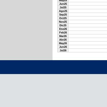
May25
Jun25
Jul25
Ago25
Sep25
Oct25
Nov25
Dic25
Ene26
Feb26
Mar26
Abr26
May26
Jun26
Jul26