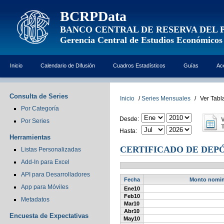
BCRPData
BANCO CENTRAL DE RESERVA DEL 
Gerencia Central de Estudios Económicos
Inicio
Calendario de Difusión
Cuadros Estadísticos
Guías
Ac
Consulta de Series
Inicio
/
Series Mensuales
/
Ver Tabl
Por Categoría
Desde:
Por Series
Hasta:
Herramientas
CERTIFICADO DE DEPÓ
Listas Personalizadas
Add-In para Excel
API para Desarrolladores
Fecha
Monto nomina
App para Móviles
Ene10
Feb10
Metadatos
Mar10
Abr10
Encuesta de Expectativas
May10