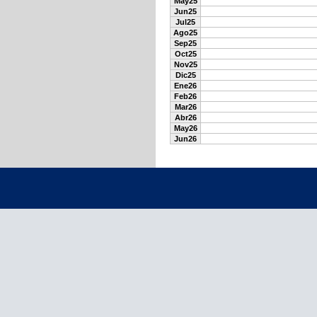
May25
Jun25
Jul25
Ago25
Sep25
Oct25
Nov25
Dic25
Ene26
Feb26
Mar26
Abr26
May26
Jun26