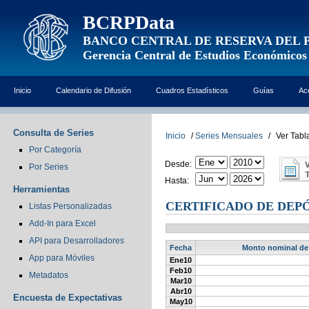
BCRPData
BANCO CENTRAL DE RESERVA DEL 
Gerencia Central de Estudios Económicos
Inicio
Calendario de Difusión
Cuadros Estadísticos
Guías
Ac
Consulta de Series
Inicio
/
Series Mensuales
/
Ver Tabl
Por Categoría
Desde:
Por Series
Hasta:
Herramientas
CERTIFICADO DE DEPÓ
Listas Personalizadas
Add-In para Excel
API para Desarrolladores
Fecha
Monto nominal de c
App para Móviles
Ene10
Feb10
Metadatos
Mar10
Abr10
Encuesta de Expectativas
May10