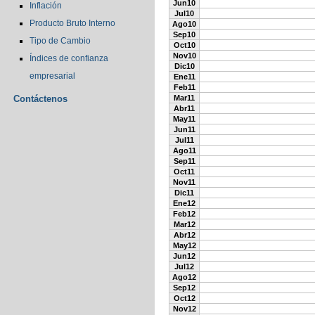
Jun10
Inflación
Jul10
Producto Bruto Interno
Ago10
Sep10
Tipo de Cambio
Oct10
Nov10
Índices de confianza
Dic10
empresarial
Ene11
Feb11
Contáctenos
Mar11
Abr11
May11
Jun11
Jul11
Ago11
Sep11
Oct11
Nov11
Dic11
Ene12
Feb12
Mar12
Abr12
May12
Jun12
Jul12
Ago12
Sep12
Oct12
Nov12