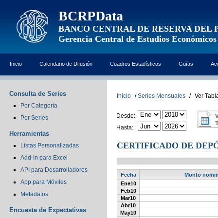
BCRPData
BANCO CENTRAL DE RESERVA DEL 
Gerencia Central de Estudios Económicos
Inicio
Calendario de Difusión
Cuadros Estadísticos
Guías
Ac
Consulta de Series
Inicio
/
Series Mensuales
/
Ver Tabl
Por Categoría
Desde:
Por Series
Hasta:
Herramientas
CERTIFICADO DE DEPÓ
Listas Personalizadas
Add-In para Excel
API para Desarrolladores
Fecha
Monto nomina
App para Móviles
Ene10
Feb10
Metadatos
Mar10
Abr10
Encuesta de Expectativas
May10