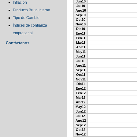
Jun10
Inflación
Jul10
Producto Bruto Interno
Ago10
Sep10
Tipo de Cambio
Oct10
Nov10
Índices de confianza
Dic10
empresarial
Ene11
Feb11
Contáctenos
Mar11
Abr11
May11
Jun11
Jul11
Ago11
Sep11
Oct11
Nov11
Dic11
Ene12
Feb12
Mar12
Abr12
May12
Jun12
Jul12
Ago12
Sep12
Oct12
Nov12