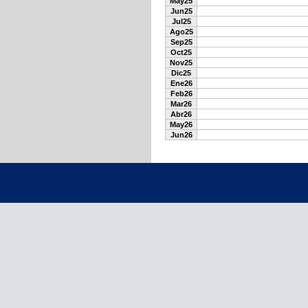
May25
Jun25
Jul25
Ago25
Sep25
Oct25
Nov25
Dic25
Ene26
Feb26
Mar26
Abr26
May26
Jun26