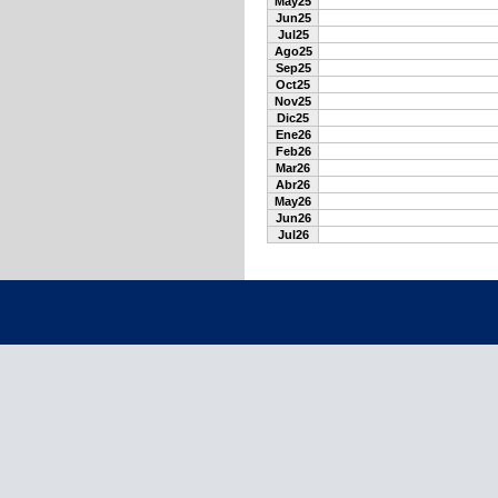
May25
Jun25
Jul25
Ago25
Sep25
Oct25
Nov25
Dic25
Ene26
Feb26
Mar26
Abr26
May26
Jun26
Jul26