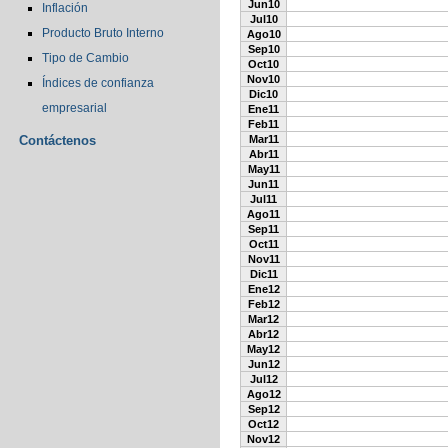
Jun10
Inflación
Jul10
Producto Bruto Interno
Ago10
Sep10
Tipo de Cambio
Oct10
Nov10
Índices de confianza
Dic10
empresarial
Ene11
Feb11
Contáctenos
Mar11
Abr11
May11
Jun11
Jul11
Ago11
Sep11
Oct11
Nov11
Dic11
Ene12
Feb12
Mar12
Abr12
May12
Jun12
Jul12
Ago12
Sep12
Oct12
Nov12