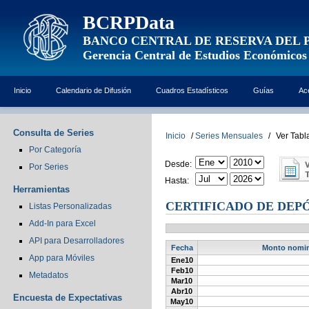
BCRPData
BANCO CENTRAL DE RESERVA DEL 
Gerencia Central de Estudios Económicos
Inicio
Calendario de Difusión
Cuadros Estadísticos
Guías
Ac
Consulta de Series
Inicio
/
Series Mensuales
/
Ver Tabl
Por Categoría
Desde:
Por Series
Hasta:
Herramientas
CERTIFICADO DE DEPÓ
Listas Personalizadas
Add-In para Excel
API para Desarrolladores
Fecha
Monto nomina
App para Móviles
Ene10
Feb10
Metadatos
Mar10
Abr10
Encuesta de Expectativas
May10