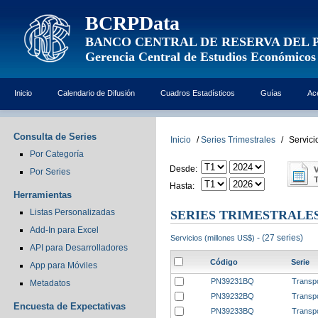
BCRPData
BANCO CENTRAL DE RESERVA DEL 
Gerencia Central de Estudios Económicos
Inicio
Calendario de Difusión
Cuadros Estadísticos
Guías
Ac
Consulta de Series
Inicio
/
Series Trimestrales
/
Servici
Por Categoría
Desde:
Por Series
Hasta:
Herramientas
Listas Personalizadas
SERIES TRIMESTRALE
Add-In para Excel
- (27 series)
Servicios (millones US$)
API para Desarrolladores
Código
Serie
App para Móviles
PN39231BQ
Transp
Metadatos
PN39232BQ
Transpo
Encuesta de Expectativas
PN39233BQ
Transpo