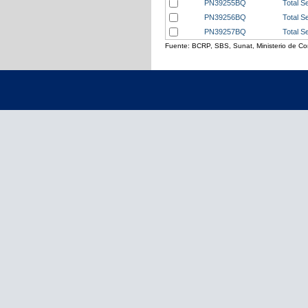
PN39255BQ
Total S
PN39256BQ
Total S
PN39257BQ
Total S
Fuente: BCRP, SBS, Sunat, Ministerio de Com