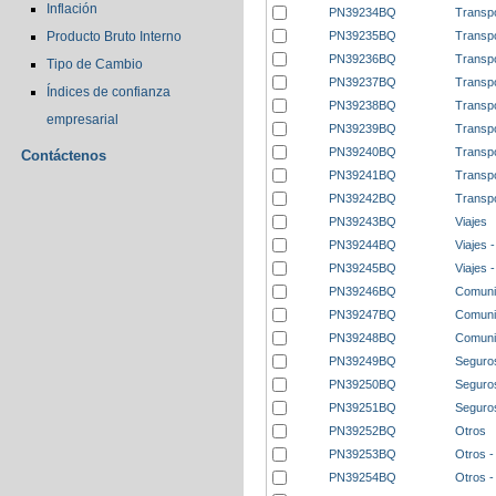
Inflación
PN39234BQ
Transpo
PN39235BQ
Transpo
Producto Bruto Interno
PN39236BQ
Transpo
Tipo de Cambio
PN39237BQ
Transpo
Índices de confianza
PN39238BQ
Transpo
empresarial
PN39239BQ
Transpo
PN39240BQ
Transpo
Contáctenos
PN39241BQ
Transpo
PN39242BQ
Transpo
PN39243BQ
Viajes
PN39244BQ
Viajes -
PN39245BQ
Viajes 
PN39246BQ
Comuni
PN39247BQ
Comunic
PN39248BQ
Comuni
PN39249BQ
Seguro
PN39250BQ
Seguros
PN39251BQ
Seguro
PN39252BQ
Otros
PN39253BQ
Otros -
PN39254BQ
Otros -