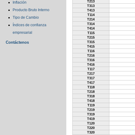
T213
Inflación
T313
Producto Bruto Interno
T413
T114
Tipo de Cambio
T214
T314
Índices de confianza
T414
empresarial
T115
T215
Contáctenos
T315
T415
T116
T216
T316
T416
T117
T217
T317
T417
T118
T218
T318
T418
T119
T219
T319
T419
T120
T220
T320