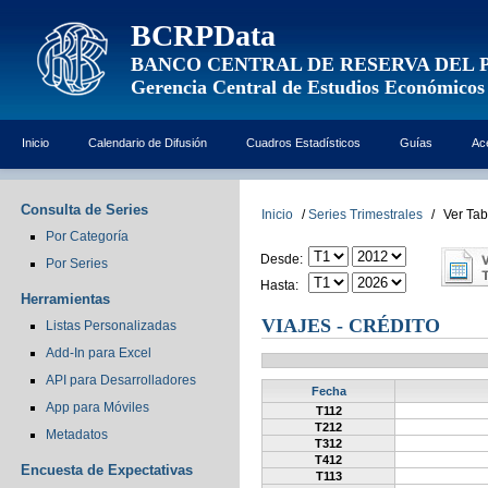
BCRPData
BANCO CENTRAL DE RESERVA DEL 
Gerencia Central de Estudios Económicos
Inicio
Calendario de Difusión
Cuadros Estadísticos
Guías
Ac
Consulta de Series
Inicio
/
Series Trimestrales
/
Ver Tab
Por Categoría
Desde:
Por Series
Hasta:
Herramientas
VIAJES - CRÉDITO
Listas Personalizadas
Add-In para Excel
API para Desarrolladores
Fecha
App para Móviles
T112
T212
Metadatos
T312
T412
Encuesta de Expectativas
T113