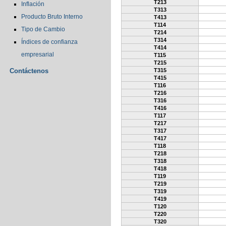
T213
Inflación
T313
Producto Bruto Interno
T413
T114
Tipo de Cambio
T214
T314
Índices de confianza
T414
empresarial
T115
T215
Contáctenos
T315
T415
T116
T216
T316
T416
T117
T217
T317
T417
T118
T218
T318
T418
T119
T219
T319
T419
T120
T220
T320