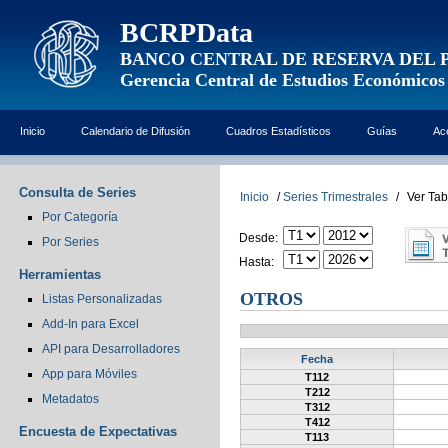
BCRPData
BANCO CENTRAL DE RESERVA DEL 
Gerencia Central de Estudios Económicos
Inicio
Calendario de Difusión
Cuadros Estadísticos
Guías
Ac
Consulta de Series
Inicio
/
Series Trimestrales
/
Ver Tab
Por Categoría
Desde:
Por Series
Hasta:
Herramientas
OTROS
Listas Personalizadas
Add-In para Excel
API para Desarrolladores
Fecha
App para Móviles
T112
T212
Metadatos
T312
T412
Encuesta de Expectativas
T113