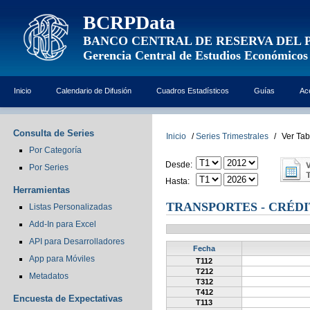
BCRPData
BANCO CENTRAL DE RESERVA DEL 
Gerencia Central de Estudios Económicos
Inicio
Calendario de Difusión
Cuadros Estadísticos
Guías
Ac
Consulta de Series
Inicio
/
Series Trimestrales
/
Ver Tab
Por Categoría
Desde:
Por Series
Hasta:
Herramientas
TRANSPORTES - CRÉD
Listas Personalizadas
Add-In para Excel
API para Desarrolladores
Fecha
App para Móviles
T112
T212
Metadatos
T312
T412
Encuesta de Expectativas
T113