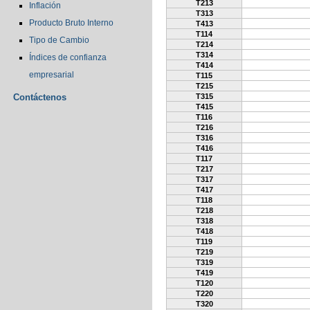
T213
Inflación
T313
Producto Bruto Interno
T413
T114
Tipo de Cambio
T214
T314
Índices de confianza
T414
empresarial
T115
T215
Contáctenos
T315
T415
T116
T216
T316
T416
T117
T217
T317
T417
T118
T218
T318
T418
T119
T219
T319
T419
T120
T220
T320