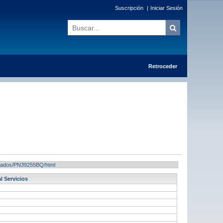
Suscripción
|
Iniciar Sesión
Retroceder
sultados/PN39255BQ/html
l Servicios