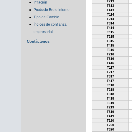
T213
Inflación
T313
Producto Bruto Interno
T413
T114
Tipo de Cambio
T214
T314
Índices de confianza
T414
empresarial
T115
T215
Contáctenos
T315
T415
T116
T216
T316
T416
T117
T217
T317
T417
T118
T218
T318
T418
T119
T219
T319
T419
T120
T220
T320