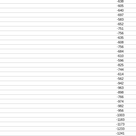
-638
-605
-640
-697
-583
-652
-751
-756
-635
-608
-756
-684
-610
-596
-825
-744
-614
-562
-942
-963
-898
-766
-974
-982
-956
-1003
-1183
-1173
-1233
-1241