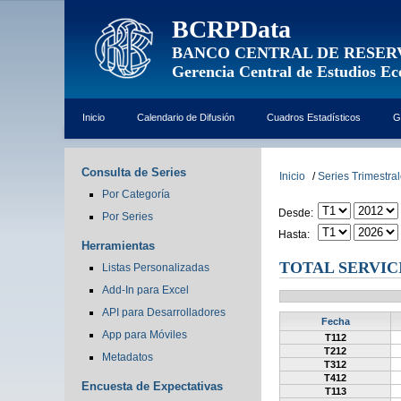
BCRPData
BANCO CENTRAL DE RESER
Gerencia Central de Estudios E
Inicio
Calendario de Difusión
Cuadros Estadísticos
G
Consulta de Series
Inicio
/
Series Trimestra
Por Categoría
Desde:
Por Series
Hasta:
Herramientas
TOTAL SERVIC
Listas Personalizadas
Add-In para Excel
API para Desarrolladores
Fecha
App para Móviles
T112
T212
Metadatos
T312
T412
Encuesta de Expectativas
T113