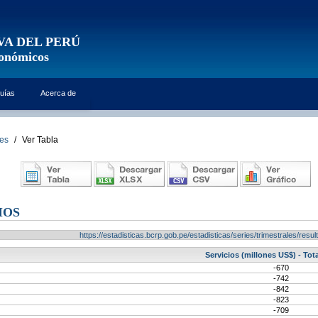
VA DEL PERÚ
conómicos
uías
Acerca de
les
/
Ver Tabla
IOS
https://estadisticas.bcrp.gob.pe/estadisticas/series/trimestrales/re
Servicios (millones US$) - Tota
-670
-742
-842
-823
-709