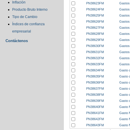
Inflación
PN38623FM
Gastos 
PN38624FM
Gastos 
Producto Bruto Interno
PN38625FM
Gastos 
Tipo de Cambio
PN38626FM
Gastos 
Índices de confianza
PN38627FM
Gastos 
empresarial
PN38628FM
Gastos 
PN38629FM
Gastos 
Contáctenos
PN38630FM
Gastos 
PN38631FM
Gastos 
PN38632FM
Gastos 
PN38633FM
Gastos 
PN38634FM
Gasto d
PN38635FM
Gasto d
PN38636FM
Gasto d
PN38637FM
Gasto d
PN38638FM
Gasto d
PN38639FM
Gasto d
PN38640FM
Gasto N
PN38641FM
Gasto N
PN38642FM
Gasto N
PN38643FM
Gasto N