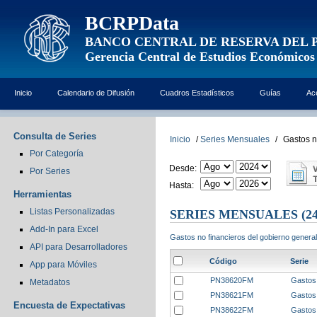
BCRPData
BANCO CENTRAL DE RESERVA DEL 
Gerencia Central de Estudios Económicos
Inicio
Calendario de Difusión
Cuadros Estadísticos
Guías
Ac
Consulta de Series
Inicio
/
Series Mensuales
/
Gastos n
Por Categoría
Desde:
Por Series
Hasta:
Herramientas
Listas Personalizadas
SERIES MENSUALES
(24
Add-In para Excel
Gastos no financieros del gobierno genera
API para Desarrolladores
Código
Serie
App para Móviles
PN38620FM
Gastos
Metadatos
PN38621FM
Gastos
Encuesta de Expectativas
PN38622FM
Gastos 