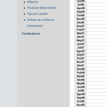
Jun06
Inflación
Jul06
Producto Bruto Interno
Ago06
Sep06
Tipo de Cambio
Oct06
Nov06
Índices de confianza
Dic06
empresarial
Ene07
Feb07
Contáctenos
Mar07
Abr07
May07
Jun07
Jul07
Ago07
Sep07
Oct07
Nov07
Dic07
Ene08
Feb08
Mar08
Abr08
May08
Jun08
Jul08
Ago08
Sep08
Oct08
Nov08