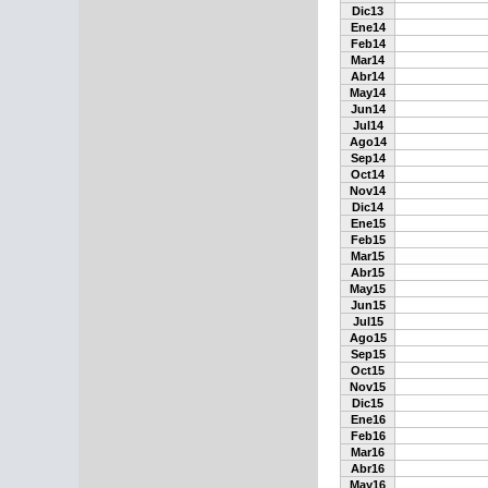
Dic13
Ene14
Feb14
Mar14
Abr14
May14
Jun14
Jul14
Ago14
Sep14
Oct14
Nov14
Dic14
Ene15
Feb15
Mar15
Abr15
May15
Jun15
Jul15
Ago15
Sep15
Oct15
Nov15
Dic15
Ene16
Feb16
Mar16
Abr16
May16