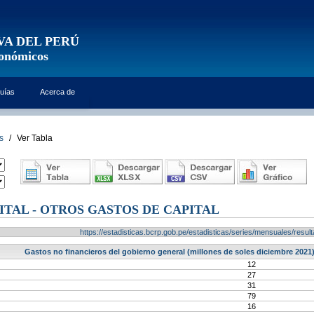
VA DEL PERÚ
conómicos
uías
Acerca de
s
/
Ver Tabla
ITAL - OTROS GASTOS DE CAPITAL
https://estadisticas.bcrp.gob.pe/estadisticas/series/mensuales/res
Gastos no financieros del gobierno general (millones de soles diciembre 2021)
12
27
31
79
16