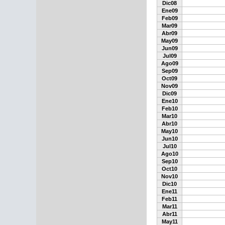
Dic08
Ene09
Feb09
Mar09
Abr09
May09
Jun09
Jul09
Ago09
Sep09
Oct09
Nov09
Dic09
Ene10
Feb10
Mar10
Abr10
May10
Jun10
Jul10
Ago10
Sep10
Oct10
Nov10
Dic10
Ene11
Feb11
Mar11
Abr11
May11