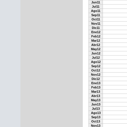
Jun11
Jul11
Ago11
Sep11
Oct11
Nov11
Dic11
Ene12
Feb12
Mar12
Abr12
May12
Jun12
Jul12
Ago12
Sep12
Oct12
Nov12
Dic12
Ene13
Feb13
Mar13
Abr13
May13
Jun13
Jul13
Ago13
Sep13
Oct13
Nov13