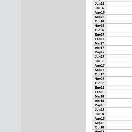
Jun16
Jul16
Ago16
Sep16
Oct16
Nov16
Dic16
Ene17
Feb17
Mar17
Abr17
May17
Jun17
Jul17
Ago17
Sep17
Oct17
Nov17
Dic17
Ene18
Feb18
Mar18
Abr18
May18
Jun18
Jul18
Ago18
Sep18
Oct18
Nov18