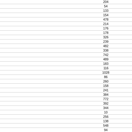
204
54
133
154
478
214
176
178
326
239
482
338
742
489
183
116
1028
86
260
158
241
384
772
392
344
10
256
138
548
94