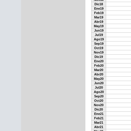
Dic18
Ene19
Feb19
Mar19
Abr19
May19
Jun19
Jul19
Ago19
Sep19
Oct19
Nov19
Dic19
Ene20
Feb20
Mar20
Abr20
May20
Jun20
Jul20
Ago20
Sep20
Oct20
Nov20
Dic20
Ene21
Feb21
Mar21
Abr21