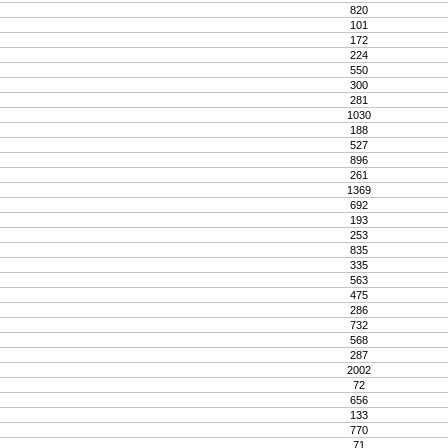
820
101
172
224
550
300
281
1030
188
527
896
261
1369
692
193
253
835
335
563
475
286
732
568
287
2002
72
656
133
770
71