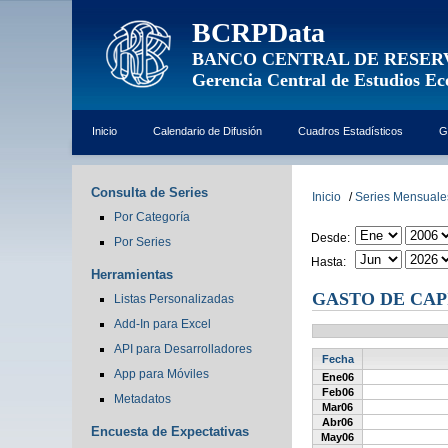
BCRPData
BANCO CENTRAL DE RESER
Gerencia Central de Estudios E
Inicio
Calendario de Difusión
Cuadros Estadísticos
G
Consulta de Series
Inicio
/
Series Mensuale
Por Categoría
Desde:
Por Series
Hasta:
Herramientas
GASTO DE CAP
Listas Personalizadas
Add-In para Excel
API para Desarrolladores
Fecha
App para Móviles
Ene06
Feb06
Metadatos
Mar06
Abr06
Encuesta de Expectativas
May06