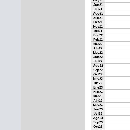
May21
Jun21
Jul21
Ago21
Sep21
Oct21
Nov21
Dic21
Ene22
Feb22
Mar22
Abr22
May22
Jun22
Jul22
Ago22
Sep22
Oct22
Nov22
Dic22
Ene23
Feb23
Mar23
Abr23
May23
Jun23
Jul23
Ago23
Sep23
Oct23