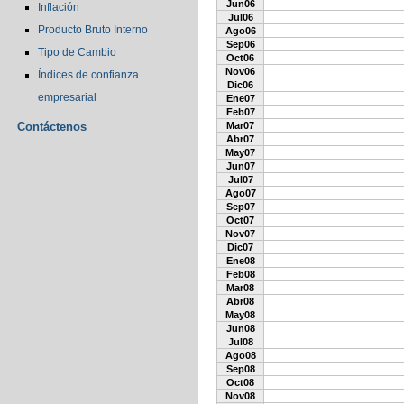
Jun06
Inflación
Jul06
Producto Bruto Interno
Ago06
Sep06
Tipo de Cambio
Oct06
Nov06
Índices de confianza
Dic06
empresarial
Ene07
Feb07
Contáctenos
Mar07
Abr07
May07
Jun07
Jul07
Ago07
Sep07
Oct07
Nov07
Dic07
Ene08
Feb08
Mar08
Abr08
May08
Jun08
Jul08
Ago08
Sep08
Oct08
Nov08