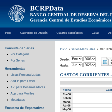
BCRPData
BANCO CENTRAL DE RESERVA DEL 
Gerencia Central de Estudios Económicos
Inicio
Calendario de Difusión
Cuadros Estadísticos
Guías
Ac
Consulta de Series
Inicio
/
Series Mensuales
/
Ver Tabl
Por Categoría
Desde:
Por Series
Hasta:
Herramientas
GASTOS CORRIENTES -
Listas Personalizadas
Add-In para Excel
API para Desarrolladores
Fecha
Gast
App para Móviles
Ene06
Feb06
Metadatos
Mar06
Abr06
Encuesta de Expectativas
May06