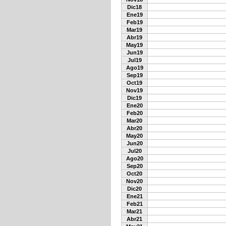
Dic18
Ene19
Feb19
Mar19
Abr19
May19
Jun19
Jul19
Ago19
Sep19
Oct19
Nov19
Dic19
Ene20
Feb20
Mar20
Abr20
May20
Jun20
Jul20
Ago20
Sep20
Oct20
Nov20
Dic20
Ene21
Feb21
Mar21
Abr21