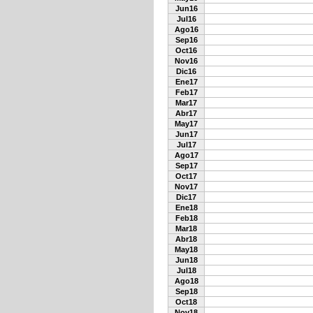
Jun16
Jul16
Ago16
Sep16
Oct16
Nov16
Dic16
Ene17
Feb17
Mar17
Abr17
May17
Jun17
Jul17
Ago17
Sep17
Oct17
Nov17
Dic17
Ene18
Feb18
Mar18
Abr18
May18
Jun18
Jul18
Ago18
Sep18
Oct18
Nov18