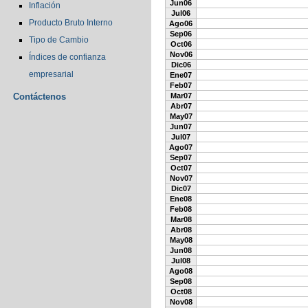
Jun06
Inflación
Jul06
Producto Bruto Interno
Ago06
Sep06
Tipo de Cambio
Oct06
Nov06
Índices de confianza
Dic06
empresarial
Ene07
Feb07
Contáctenos
Mar07
Abr07
May07
Jun07
Jul07
Ago07
Sep07
Oct07
Nov07
Dic07
Ene08
Feb08
Mar08
Abr08
May08
Jun08
Jul08
Ago08
Sep08
Oct08
Nov08