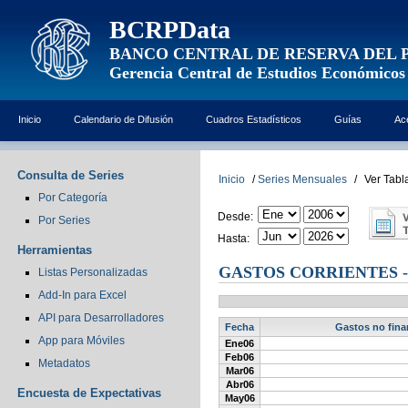
BCRPData
BANCO CENTRAL DE RESERVA DEL 
Gerencia Central de Estudios Económicos
Inicio
Calendario de Difusión
Cuadros Estadísticos
Guías
Ac
Consulta de Series
Inicio
/
Series Mensuales
/
Ver Tabl
Por Categoría
Desde:
Por Series
Hasta:
Herramientas
GASTOS CORRIENTES 
Listas Personalizadas
Add-In para Excel
API para Desarrolladores
Fecha
Gastos no fina
App para Móviles
Ene06
Feb06
Metadatos
Mar06
Abr06
Encuesta de Expectativas
May06