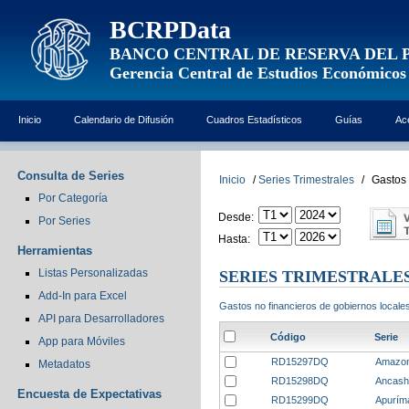
BCRPData
BANCO CENTRAL DE RESERVA DEL 
Gerencia Central de Estudios Económicos
Inicio
Calendario de Difusión
Cuadros Estadísticos
Guías
Ac
Consulta de Series
Inicio
/
Series Trimestrales
/
Gastos 
Por Categoría
Desde:
Por Series
Hasta:
Herramientas
Listas Personalizadas
SERIES TRIMESTRALE
Add-In para Excel
Gastos no financieros de gobiernos local
API para Desarrolladores
Código
Serie
App para Móviles
RD15297DQ
Amazona
Metadatos
RD15298DQ
Ancash 
Encuesta de Expectativas
RD15299DQ
Apuríma