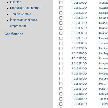
Inflación
RD15300DQ
Arequip
RD15301DQ
Ayacuch
Producto Bruto Interno
RD15302DQ
Cajamar
Tipo de Cambio
RD15303DQ
Callao 
Índices de confianza
RD15304DQ
Cusco (
empresarial
RD15305DQ
Huancav
RD15306DQ
Huánuco
Contáctenos
RD15307DQ
Ica (mi
RD15308DQ
Junín (
RD15309DQ
La Libe
RD15310DQ
Lambaye
RD15311DQ
Lima (m
RD15312DQ
Loreto 
RD15313DQ
Madre d
RD15314DQ
Moquegu
RD15315DQ
Pasco (
RD15316DQ
Piura (
RD15317DQ
Puno (m
RD15318DQ
San Mar
RD15319DQ
Tacna (
RD15320DQ
Tumbes 