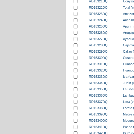
RD15321DQ
Ucayali
RD15322DQ
Total (
RD15323DQ
Amazon
RD15324DQ
Ancash
RD15325DQ
Apurím
RD15326DQ
Arequip
RD15327DQ
Ayacuc
RD15328DQ
Cajama
RD15329DQ
Callao 
RD15330DQ
Cusco 
RD15331DQ
Huancav
RD15332DQ
Huánuc
RD15333DQ
Ica (va
RD15334DQ
Junín (
RD15335DQ
La Libe
RD15336DQ
Lambay
RD15337DQ
Lima (v
RD15338DQ
Loreto 
RD15339DQ
Madre d
RD15340DQ
Moqueg
RD15341DQ
Pasco 
RD15342DQ
Piura (