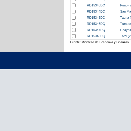
RD15343DQ
Puno (
RD15344DQ
San Mar
RD15345DQ
Tacna 
RD15346DQ
Tumbes
RD15347DQ
Ucayali
RD15348DQ
Total (
Fuente: Ministerio de Economía y Finanzas.