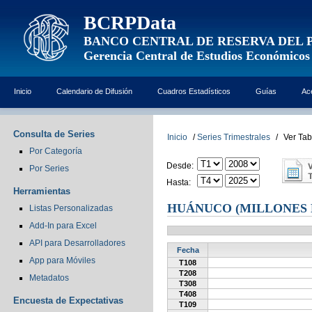
BCRPData
BANCO CENTRAL DE RESERVA DEL 
Gerencia Central de Estudios Económicos
Inicio
Calendario de Difusión
Cuadros Estadísticos
Guías
Ac
Consulta de Series
Inicio
/
Series Trimestrales
/
Ver Tab
Por Categoría
Desde:
Por Series
Hasta:
Herramientas
HUÁNUCO (MILLONES 
Listas Personalizadas
Add-In para Excel
API para Desarrolladores
Fecha
App para Móviles
T108
T208
Metadatos
T308
T408
Encuesta de Expectativas
T109