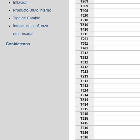
T209
Inflación
T309
Producto Bruto Interno
T409
T110
Tipo de Cambio
T210
T310
Índices de confianza
T410
empresarial
T111
T211
Contáctenos
T311
T411
T112
T212
T312
T412
T113
T213
T313
T413
T114
T214
T314
T414
T115
T215
T315
T415
T116
T216
T316