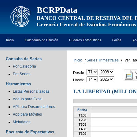
BCRPData
BANCO CENTRAL DE RESERVA DEL 
Gerencia Central de Estudios Económicos
Inicio
Calendario de Difusión
Cuadros Estadísticos
Guías
Ac
Consulta de Series
Inicio
/
Series Trimestrales
/
Ver Tab
Por Categoría
Desde:
Por Series
Hasta:
Herramientas
LA LIBERTAD (MILLON
Listas Personalizadas
Add-In para Excel
API para Desarrolladores
Fecha
App para Móviles
T108
T208
Metadatos
T308
T408
Encuesta de Expectativas
T109