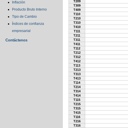
T209
Inflación
T309
Producto Bruto Interno
T409
T110
Tipo de Cambio
T210
T310
Índices de confianza
T410
empresarial
T111
T211
Contáctenos
T311
T411
T112
T212
T312
T412
T113
T213
T313
T413
T114
T214
T314
T414
T115
T215
T315
T415
T116
T216
T316