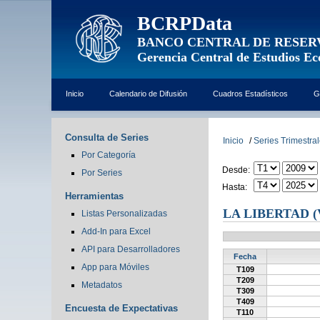
BCRPData
BANCO CENTRAL DE RESER
Gerencia Central de Estudios E
Inicio
Calendario de Difusión
Cuadros Estadísticos
G
Consulta de Series
Inicio
/
Series Trimestra
Por Categoría
Desde:
Por Series
Hasta:
Herramientas
LA LIBERTAD 
Listas Personalizadas
Add-In para Excel
API para Desarrolladores
Fecha
App para Móviles
T109
T209
Metadatos
T309
T409
Encuesta de Expectativas
T110