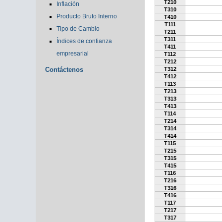
T210
Inflación
T310
Producto Bruto Interno
T410
T111
Tipo de Cambio
T211
T311
Índices de confianza
T411
empresarial
T112
T212
Contáctenos
T312
T412
T113
T213
T313
T413
T114
T214
T314
T414
T115
T215
T315
T415
T116
T216
T316
T416
T117
T217
T317