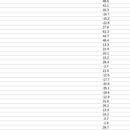
48.5
41.1
16.3
-16.7
-15.2
-22.8
27.8
81.3
44.7
48.4
13.3
21.4
20.1
15.2
28.4
-3.7
21.0
-12.5
-17.7
-32.9
-35.1
-18.6
-12.9
31.6
26.2
13.3
16.2
-0.7
-1.8
28.7