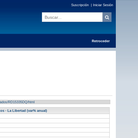
Suscripción
|
Iniciar Sesión
Retroceder
sultados/RD15335DQ/html
os - La Libertad (var% anual)