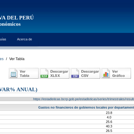
VA DEL PERÚ
conómicos
uías
Acerca de
les
/
Ver Tabla
(VAR% ANUAL)
https://estadisticas.bcrp.gob.pe/estadisticas/series/trimestrales/re
Gastos no financieros de gobiernos locales por departament
23.8
4.0
25.6
40.3
26.5