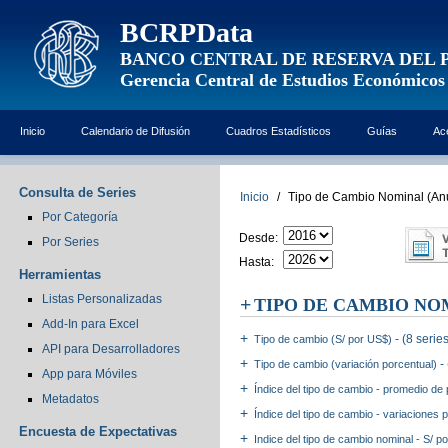
BCRPData
BANCO CENTRAL DE RESERVA DEL 
Gerencia Central de Estudios Económicos
Inicio
Calendario de Difusión
Cuadros Estadísticos
Guías
Ac
Consulta de Series
Inicio
/
Tipo de Cambio Nominal (An
Por Categoría
Desde:
Por Series
Hasta:
Herramientas
Listas Personalizadas
TIPO DE CAMBIO NO
Add-In para Excel
- (8 serie
Tipo de cambio (S/ por US$)
API para Desarrolladores
-
Tipo de cambio (variación porcentual)
App para Móviles
Índice del tipo de cambio - promedio de
Metadatos
Índice del tipo de cambio - variaciones
Encuesta de Expectativas
Indice del tipo de cambio nominal - S/