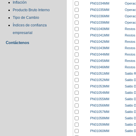
Inflación
PN01034MM
Operac
PN01035MM
Operac
Producto Bruto Interno
PN01036MM
Operaci
Tipo de Cambio
PN01039MM
Operac
Índices de confianza
PN01040MM
Restos
empresarial
PN01041MM
Restos 
PN01042MM
Restos 
Contáctenos
PN01043MM
Restos 
PN01044MM
Restos 
PN01045MM
Restos 
PN01046MM
Restos 
PN01051MM
Saldo R
PN01052MM
Saldo D
PN01053MM
Saldo D
PN01054MM
Saldo D
PN01055MM
Saldo D
PN01056MM
Saldo D
PN01057MM
Saldo 
PN01058MM
Saldo D
PN01059MM
Saldo D
PN01060MM
Saldo D