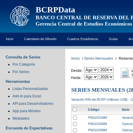
BCRPData
BANCO CENTRAL DE RESERVA DEL 
Gerencia Central de Estudios Económicos
Inicio
Calendario de Difusión
Cuadros Estadísticos
Guías
Ac
Consulta de Series
Inicio
/
Series Mensuales
/
Reservas
Por Categoría
Desde:
Por Series
Hasta:
Herramientas
Listas Personalizadas
SERIES MENSUALES
(28
Add-In para Excel
- (
Variación RIN del BCRP (millones US$)
API para Desarrolladores
Código
Serie
App para Móviles
PN01031MM
Variaci
Metadatos
PN01032MM
Operac
Encuesta de Expectativas
PN01033MM
Operac