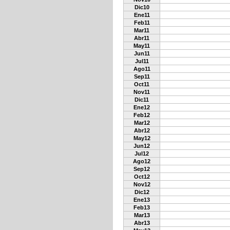
Dic10
Ene11
Feb11
Mar11
Abr11
May11
Jun11
Jul11
Ago11
Sep11
Oct11
Nov11
Dic11
Ene12
Feb12
Mar12
Abr12
May12
Jun12
Jul12
Ago12
Sep12
Oct12
Nov12
Dic12
Ene13
Feb13
Mar13
Abr13