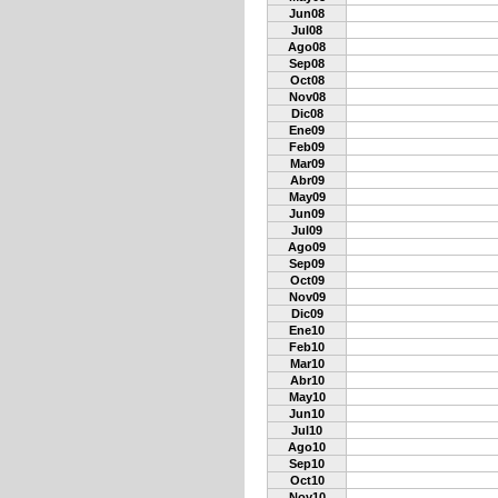
Jun08
Jul08
Ago08
Sep08
Oct08
Nov08
Dic08
Ene09
Feb09
Mar09
Abr09
May09
Jun09
Jul09
Ago09
Sep09
Oct09
Nov09
Dic09
Ene10
Feb10
Mar10
Abr10
May10
Jun10
Jul10
Ago10
Sep10
Oct10
Nov10