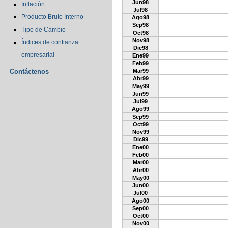
Jun98
Inflación
Jul98
Producto Bruto Interno
Ago98
Sep98
Tipo de Cambio
Oct98
Nov98
Índices de confianza
Dic98
empresarial
Ene99
Feb99
Contáctenos
Mar99
Abr99
May99
Jun99
Jul99
Ago99
Sep99
Oct99
Nov99
Dic99
Ene00
Feb00
Mar00
Abr00
May00
Jun00
Jul00
Ago00
Sep00
Oct00
Nov00