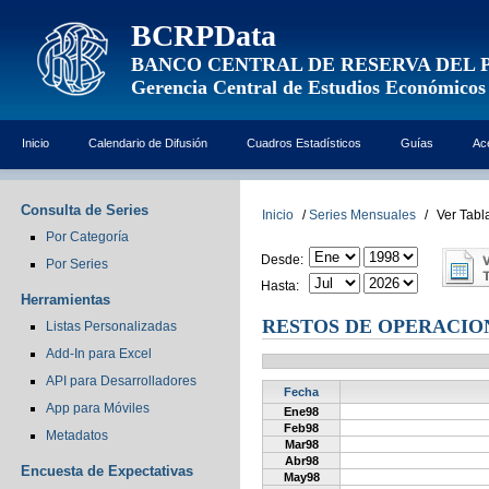
BCRPData
BANCO CENTRAL DE RESERVA DEL 
Gerencia Central de Estudios Económicos
Inicio
Calendario de Difusión
Cuadros Estadísticos
Guías
Ac
Consulta de Series
Inicio
/
Series Mensuales
/
Ver Tabl
Por Categoría
Desde:
Por Series
Hasta:
Herramientas
RESTOS DE OPERACION
Listas Personalizadas
Add-In para Excel
API para Desarrolladores
Fecha
App para Móviles
Ene98
Feb98
Metadatos
Mar98
Abr98
Encuesta de Expectativas
May98