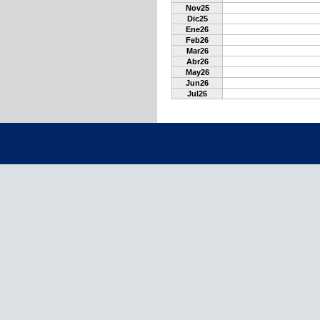
Nov25
Dic25
Ene26
Feb26
Mar26
Abr26
May26
Jun26
Jul26