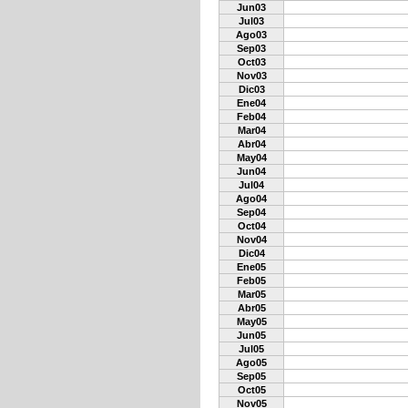
Jun03
Jul03
Ago03
Sep03
Oct03
Nov03
Dic03
Ene04
Feb04
Mar04
Abr04
May04
Jun04
Jul04
Ago04
Sep04
Oct04
Nov04
Dic04
Ene05
Feb05
Mar05
Abr05
May05
Jun05
Jul05
Ago05
Sep05
Oct05
Nov05