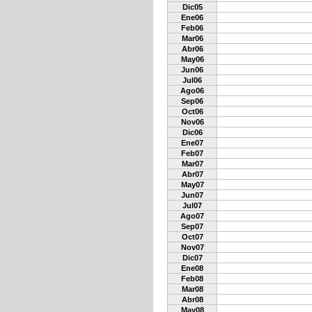
Dic05
Ene06
Feb06
Mar06
Abr06
May06
Jun06
Jul06
Ago06
Sep06
Oct06
Nov06
Dic06
Ene07
Feb07
Mar07
Abr07
May07
Jun07
Jul07
Ago07
Sep07
Oct07
Nov07
Dic07
Ene08
Feb08
Mar08
Abr08
May08