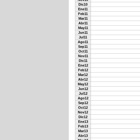
Dic10
Ene11
Feb11
Mar11
Abr11
May11
Jun11
Jul11
Ago11
Sep11
Oct11
Nov11
Dic11
Ene12
Feb12
Mar12
Abr12
May12
Jun12
Jul12
Ago12
Sep12
Oct12
Nov12
Dic12
Ene13
Feb13
Mar13
Abr13