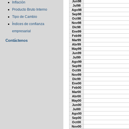
Jun98
Inflación
Jul98
Producto Bruto Interno
Ago98
Sep98
Tipo de Cambio
Oct98
Nov98
Índices de confianza
Dic98
empresarial
Ene99
Feb99
Contáctenos
Mar99
Abr99
May99
Jun99
Jul99
Ago99
Sep99
Oct99
Nov99
Dic99
Ene00
Feb00
Mar00
Abr00
May00
Jun00
Jul00
Ago00
Sep00
Oct00
Nov00