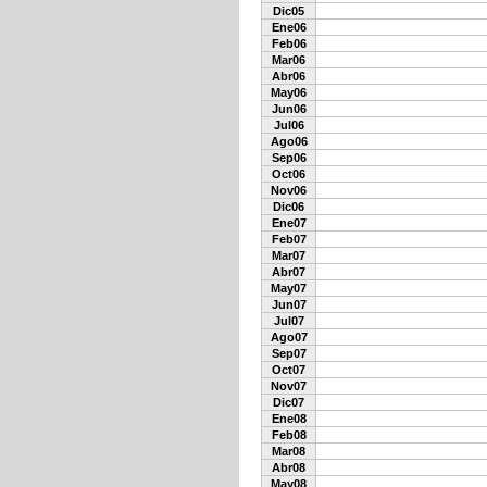
Dic05
Ene06
Feb06
Mar06
Abr06
May06
Jun06
Jul06
Ago06
Sep06
Oct06
Nov06
Dic06
Ene07
Feb07
Mar07
Abr07
May07
Jun07
Jul07
Ago07
Sep07
Oct07
Nov07
Dic07
Ene08
Feb08
Mar08
Abr08
May08