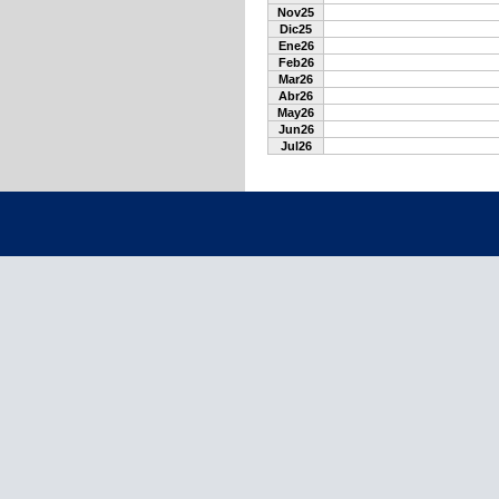
Nov25
Dic25
Ene26
Feb26
Mar26
Abr26
May26
Jun26
Jul26