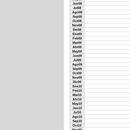
Jun08
Jul08
Ago08
Sep08
Oct08
Nov08
Dic08
Ene09
Feb09
Mar09
Abr09
May09
Jun09
Jul09
Ago09
Sep09
Oct09
Nov09
Dic09
Ene10
Feb10
Mar10
Abr10
May10
Jun10
Jul10
Ago10
Sep10
Oct10
Nov10