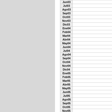
Jun03
Jul03
Ago03
Sep03
Oct03
Nov03
Dic03
Ene04
Feb04
Mar04
Abr04
May04
Jun04
Jul04
Ago04
Sep04
Oct04
Nov04
Dic04
Ene05
Feb05
Mar05
Abr05
May05
Jun05
Jul05
Ago05
Sep05
Oct05
Nov05