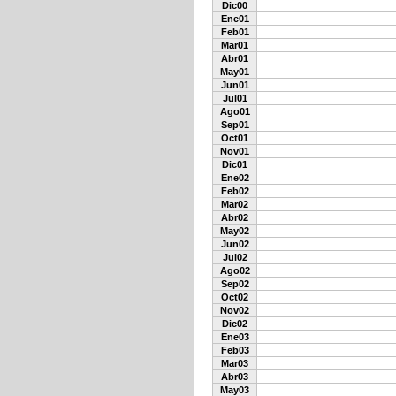
Dic00
Ene01
Feb01
Mar01
Abr01
May01
Jun01
Jul01
Ago01
Sep01
Oct01
Nov01
Dic01
Ene02
Feb02
Mar02
Abr02
May02
Jun02
Jul02
Ago02
Sep02
Oct02
Nov02
Dic02
Ene03
Feb03
Mar03
Abr03
May03