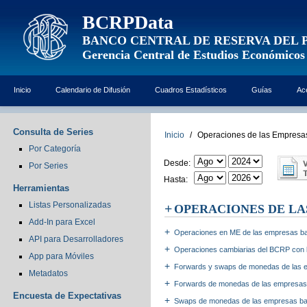
BCRPData
BANCO CENTRAL DE RESERVA DEL 
Gerencia Central de Estudios Económicos
Inicio
Calendario de Difusión
Cuadros Estadísticos
Guías
Ac
Consulta de Series
Inicio
/
Operaciones de las Empresa
Por Categoría
Desde:
Por Series
Hasta:
Herramientas
Listas Personalizadas
OPERACIONES DE LA
Add-In para Excel
Operaciones en ME de las empresas ba
API para Desarrolladores
Operaciones cambiarias del BCRP con 
App para Móviles
Forwards y swaps de monedas de las e
Metadatos
Forwards de monedas de las empresas b
Encuesta de Expectativas
Swaps de monedas de las empresas banc