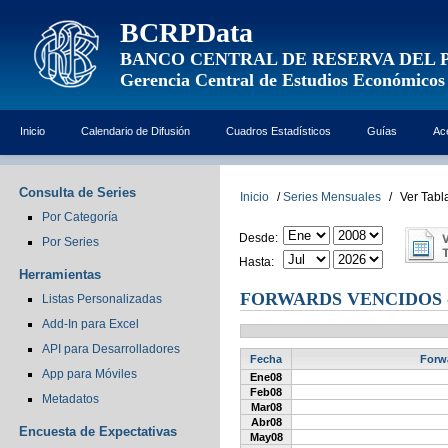
BCRPData
BANCO CENTRAL DE RESERVA DEL 
Gerencia Central de Estudios Económicos
Inicio
Calendario de Difusión
Cuadros Estadísticos
Guías
Ac
Consulta de Series
Inicio
/
Series Mensuales
/
Ver Tabl
Por Categoría
Desde:
Por Series
Hasta:
Herramientas
FORWARDS VENCIDOS 
Listas Personalizadas
Add-In para Excel
API para Desarrolladores
Fecha
Forw
App para Móviles
Ene08
Feb08
Metadatos
Mar08
Abr08
Encuesta de Expectativas
May08