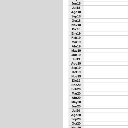
Jun18
Jul18
Ago18
Sep18
Oct18
Nov18
Dic18
Ene19
Feb19
Mar19
Abr19
May19
Jun19
Jul19
Ago19
Sep19
Oct19
Nov19
Dic19
Ene20
Feb20
Mar20
Abr20
May20
Jun20
Jul20
Ago20
Sep20
Oct20
Nov20