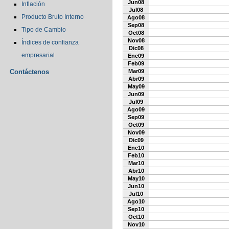
Jun08
Inflación
Jul08
Producto Bruto Interno
Ago08
Sep08
Tipo de Cambio
Oct08
Nov08
Índices de confianza
Dic08
empresarial
Ene09
Feb09
Contáctenos
Mar09
Abr09
May09
Jun09
Jul09
Ago09
Sep09
Oct09
Nov09
Dic09
Ene10
Feb10
Mar10
Abr10
May10
Jun10
Jul10
Ago10
Sep10
Oct10
Nov10