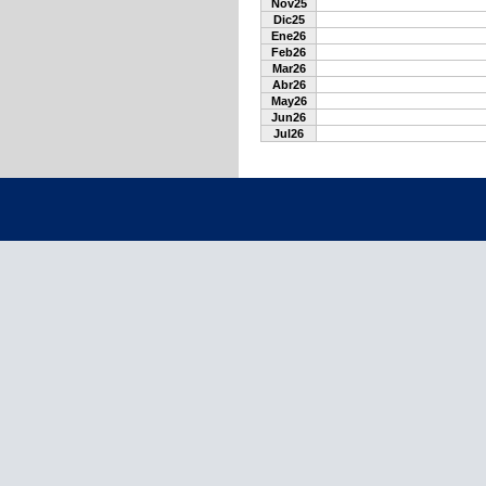
Nov25
Dic25
Ene26
Feb26
Mar26
Abr26
May26
Jun26
Jul26