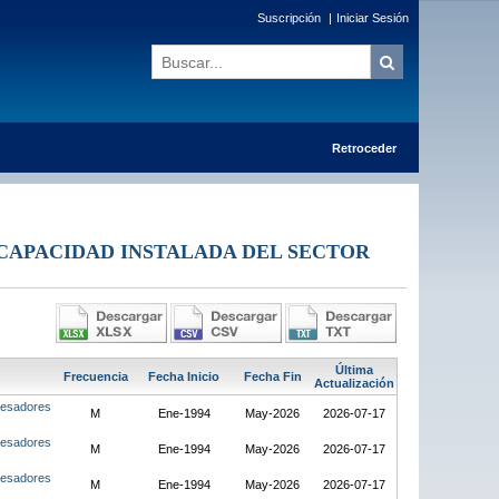
Suscripción
|
Iniciar Sesión
Retroceder
 CAPACIDAD INSTALADA DEL SECTOR
Última
Frecuencia
Fecha Inicio
Fecha Fin
Actualización
ocesadores
M
Ene-1994
May-2026
2026-07-17
ocesadores
M
Ene-1994
May-2026
2026-07-17
ocesadores
M
Ene-1994
May-2026
2026-07-17