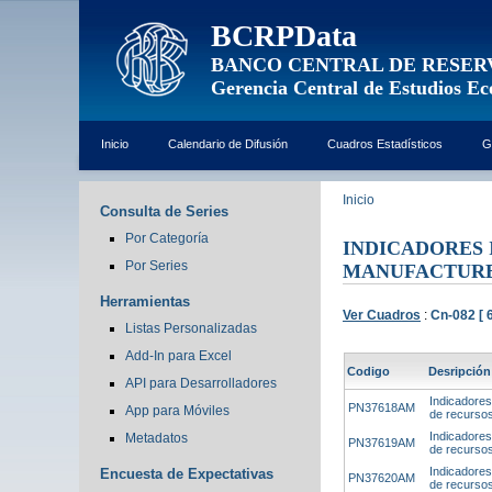
BCRPData
BANCO CENTRAL DE RESER
Gerencia Central de Estudios E
Inicio
Calendario de Difusión
Cuadros Estadísticos
G
Inicio
Consulta de Series
Por Categoría
INDICADORES 
Por Series
MANUFACTUR
Herramientas
Ver Cuadros
:
Cn-082 [ 6
Listas Personalizadas
Add-In para Excel
Codigo
Desripción
API para Desarrolladores
Indicadores
PN37618AM
App para Móviles
de recursos
Indicadores
Metadatos
PN37619AM
de recursos
Indicadores
Encuesta de Expectativas
PN37620AM
de recursos