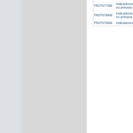
Indicadores
PN37677AM
no primaria
Indicadores
PN37678AM
no primaria 
PN37679AM
Indicadores 