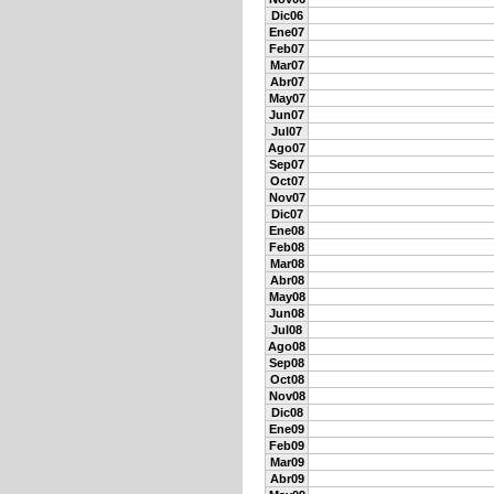
Dic06
Ene07
Feb07
Mar07
Abr07
May07
Jun07
Jul07
Ago07
Sep07
Oct07
Nov07
Dic07
Ene08
Feb08
Mar08
Abr08
May08
Jun08
Jul08
Ago08
Sep08
Oct08
Nov08
Dic08
Ene09
Feb09
Mar09
Abr09