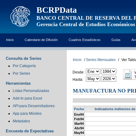
BCRPData
BANCO CENTRAL DE RESERVA DEL 
Gerencia Central de Estudios Económicos
Inicio
Calendario de Difusión
Cuadros Estadísticos
Guías
Ac
Consulta de Series
Inicio
/
Series Mensuales
/
Ver Tabl
Por Categoría
Desde:
Por Series
Hasta:
Herramientas
MANUFACTURA NO PRIM
Listas Personalizadas
Add-In para Excel
API para Desarrolladores
Fecha
Indicadores indirectos de
App para Móviles
Ene94
Feb94
Metadatos
Mar94
Abr94
Encuesta de Expectativas
May94