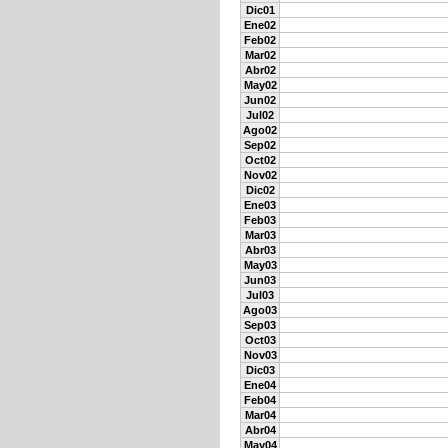
Dic01
Ene02
Feb02
Mar02
Abr02
May02
Jun02
Jul02
Ago02
Sep02
Oct02
Nov02
Dic02
Ene03
Feb03
Mar03
Abr03
May03
Jun03
Jul03
Ago03
Sep03
Oct03
Nov03
Dic03
Ene04
Feb04
Mar04
Abr04
May04