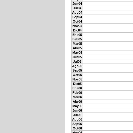
Jun04
Jul04
Ago04
Sep04
Oct04
Nov04
Dic04
Ene05
Feb05
Mar05
Abr05
May05
Jun05
Jul05
Ago05
Sep05
Oct05
Nov05
Dic05
Ene06
Feb06
Mar06
Abr06
May06
Jun06
Jul06
Ago06
Sep06
Oct06
Nov06