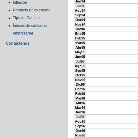
Jun94
Inflación
Jul94
Producto Bruto Interno
Ago94
Sep94
Tipo de Cambio
Oct94
Nov94
Índices de confianza
Dic94
empresarial
Ene95
Feb95
Contáctenos
Mar95
Abr95
May95
Jun95
Jul95
Ago95
Sep95
Oct95
Nov95
Dic95
Ene96
Feb96
Mar96
Abr96
May96
Jun96
Jul96
Ago96
Sep96
Oct96
Nov96