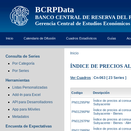
BCRPData
BANCO CENTRAL DE RESERVA DEL 
Gerencia Central de Estudios Económicos
Inicio
Calendario de Difusión
Cuadros Estadísticos
Guías
Ac
Inicio
Consulta de Series
Por Categoría
ÍNDICE DE PRECIOS A
Por Series
Ver Cuadros
:
Cn-063 [ 23 Series ]
Herramientas
Listas Personalizadas
Codigo
Desripción
Add-In para Excel
Índice de precios al consum
API para Desarrolladores
PN01295PM
Subyacente
App para Móviles
Índice de precios al consum
PN01296PM
Subyacente - Bienes
Metadatos
Índice de precios al consum
PN01297PM
Subyacente - Bienes - Ali
Encuesta de Expectativas
Índice de precios al consum
PN01298PM