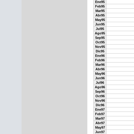
Ene95
Feb95
Mar95
Abr95
May95
Jun95
Jul95
Ago95
Sep95
Oct95
Nov95
Dic95
Ene96
Feb96
Mar96
Abr96
May96
Jun96
Jul96
Ago96
Sep96
Oct96
Nov96
Dic96
Ene97
Feb97
Mar97
Abr97
May97
Jun97