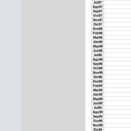
Jul97
Ago97
Sep97
Oct97
Nov97
Dic97
Ene98
Feb98
Mar98
Abr98
May98
Jun98
Jul98
Ago98
Sep98
Oct98
Nov98
Dic98
Ene99
Feb99
Mar99
Abr99
May99
Jun99
Jul99
Ago99
Sep99
Oct99
Nov99
Dic99