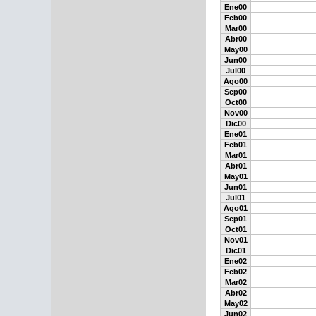
Ene00
Feb00
Mar00
Abr00
May00
Jun00
Jul00
Ago00
Sep00
Oct00
Nov00
Dic00
Ene01
Feb01
Mar01
Abr01
May01
Jun01
Jul01
Ago01
Sep01
Oct01
Nov01
Dic01
Ene02
Feb02
Mar02
Abr02
May02
Jun02