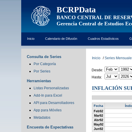
BCRPData
BANCO CENTRAL DE RESER
Gerencia Central de Estudios E
Inicio
Calendario de Difusión
Cuadros Estadísticos
G
Consulta de Series
Inicio
/
Series Mensuale
Por Categoría
Desde:
Por Series
Hasta:
Herramientas
INFLACIÓN SU
Listas Personalizadas
Add-In para Excel
API para Desarrolladores
Fecha
Índi
App para Móviles
Feb92
Mar92
Metadatos
Abr92
May92
Encuesta de Expectativas
Jun92