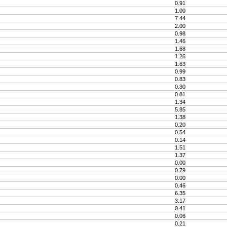
0.91
1.00
7.44
2.00
0.98
1.46
1.68
1.26
1.63
0.99
0.83
0.30
0.81
1.34
5.85
1.38
0.20
0.54
0.14
1.51
1.37
0.00
0.79
0.00
0.46
6.35
3.17
0.41
0.06
0.21