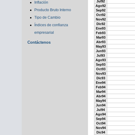
Jul92
Inflación
Ago92
Producto Bruto Interno
Sep92
Oct92
Tipo de Cambio
Nov92
Dic92
Índices de confianza
Ene93
empresarial
Feb93
Mar93
Contáctenos
Abr93
May93
Jun93
Jul93
Ago93
Sep93
Oct93
Nov93
Dic93
Ene94
Feb94
Mar94
Abr94
May94
Jun94
Jul94
Ago94
Sep94
Oct94
Nov94
Dic94