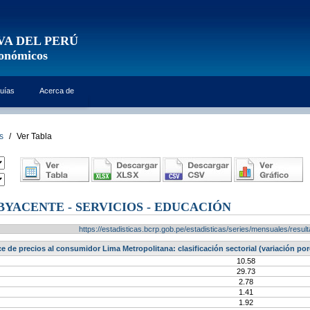
VA DEL PERÚ
conómicos
uías
Acerca de
s
/
Ver Tabla
BYACENTE - SERVICIOS - EDUCACIÓN
https://estadisticas.bcrp.gob.pe/estadisticas/series/mensuales/res
ce de precios al consumidor Lima Metropolitana: clasificación sectorial (variación por
10.58
29.73
2.78
1.41
1.92