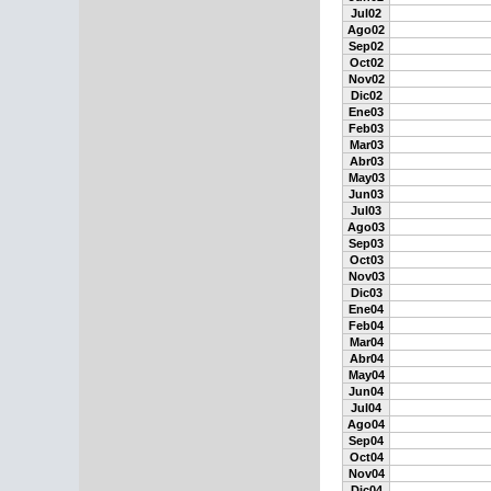
Jul02
Ago02
Sep02
Oct02
Nov02
Dic02
Ene03
Feb03
Mar03
Abr03
May03
Jun03
Jul03
Ago03
Sep03
Oct03
Nov03
Dic03
Ene04
Feb04
Mar04
Abr04
May04
Jun04
Jul04
Ago04
Sep04
Oct04
Nov04
Dic04