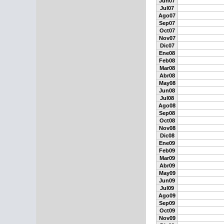
Jun07
Jul07
Ago07
Sep07
Oct07
Nov07
Dic07
Ene08
Feb08
Mar08
Abr08
May08
Jun08
Jul08
Ago08
Sep08
Oct08
Nov08
Dic08
Ene09
Feb09
Mar09
Abr09
May09
Jun09
Jul09
Ago09
Sep09
Oct09
Nov09