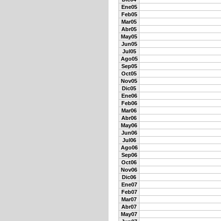
Ene05
Feb05
Mar05
Abr05
May05
Jun05
Jul05
Ago05
Sep05
Oct05
Nov05
Dic05
Ene06
Feb06
Mar06
Abr06
May06
Jun06
Jul06
Ago06
Sep06
Oct06
Nov06
Dic06
Ene07
Feb07
Mar07
Abr07
May07