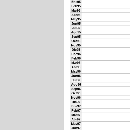
Ene95
Feb95
Mar95
Abr95
May95
Jun95
Jul95
Ago95
Sep95
Oct95
Nov95
Dic95
Ene96
Feb96
Mar96
Abr96
May96
Jun96
Jul96
Ago96
Sep96
Oct96
Nov96
Dic96
Ene97
Feb97
Mar97
Abr97
May97
Jun97