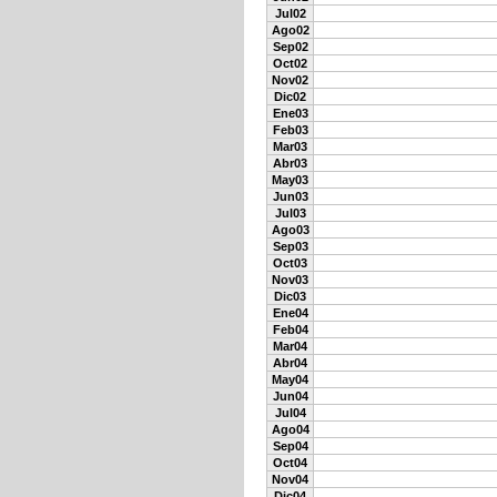
Jul02
Ago02
Sep02
Oct02
Nov02
Dic02
Ene03
Feb03
Mar03
Abr03
May03
Jun03
Jul03
Ago03
Sep03
Oct03
Nov03
Dic03
Ene04
Feb04
Mar04
Abr04
May04
Jun04
Jul04
Ago04
Sep04
Oct04
Nov04
Dic04