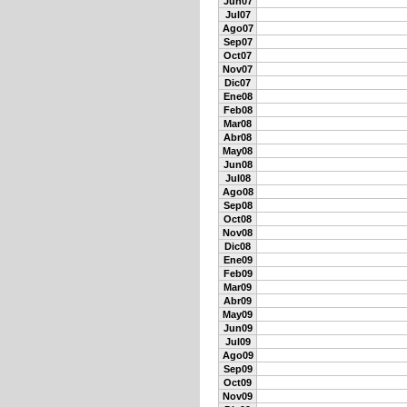
Jun07
Jul07
Ago07
Sep07
Oct07
Nov07
Dic07
Ene08
Feb08
Mar08
Abr08
May08
Jun08
Jul08
Ago08
Sep08
Oct08
Nov08
Dic08
Ene09
Feb09
Mar09
Abr09
May09
Jun09
Jul09
Ago09
Sep09
Oct09
Nov09