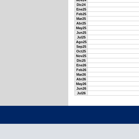
Nov24
Dic24
Ene25
Feb25
Mar25
Abr25
May25
Jun25
Jul25
Ago25
Sep25
Oct25
Nov25
Dic25
Ene26
Feb26
Mar26
Abr26
May26
Jun26
Jul26