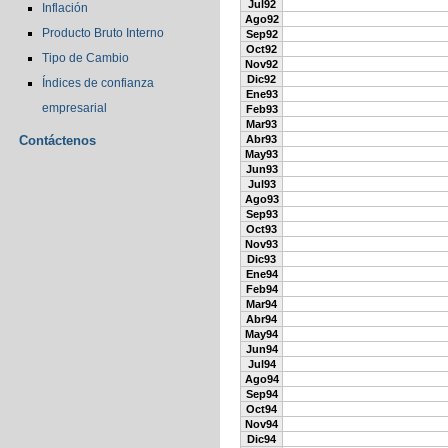
Jul92
Inflación
Ago92
Producto Bruto Interno
Sep92
Oct92
Tipo de Cambio
Nov92
Dic92
Índices de confianza
Ene93
empresarial
Feb93
Mar93
Contáctenos
Abr93
May93
Jun93
Jul93
Ago93
Sep93
Oct93
Nov93
Dic93
Ene94
Feb94
Mar94
Abr94
May94
Jun94
Jul94
Ago94
Sep94
Oct94
Nov94
Dic94