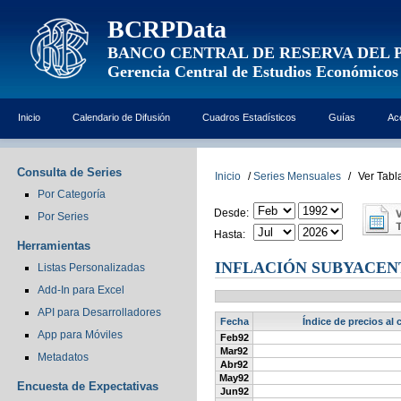
BCRPData
BANCO CENTRAL DE RESERVA DEL 
Gerencia Central de Estudios Económicos
Inicio
Calendario de Difusión
Cuadros Estadísticos
Guías
Ac
Consulta de Series
Inicio
/
Series Mensuales
/
Ver Tabl
Por Categoría
Desde:
Por Series
Hasta:
Herramientas
INFLACIÓN SUBYACENT
Listas Personalizadas
Add-In para Excel
API para Desarrolladores
Fecha
Índice de precios al 
App para Móviles
Feb92
Mar92
Metadatos
Abr92
May92
Encuesta de Expectativas
Jun92