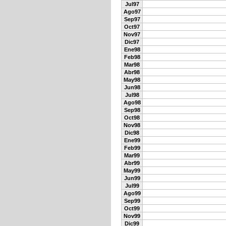
Jul97
Ago97
Sep97
Oct97
Nov97
Dic97
Ene98
Feb98
Mar98
Abr98
May98
Jun98
Jul98
Ago98
Sep98
Oct98
Nov98
Dic98
Ene99
Feb99
Mar99
Abr99
May99
Jun99
Jul99
Ago99
Sep99
Oct99
Nov99
Dic99