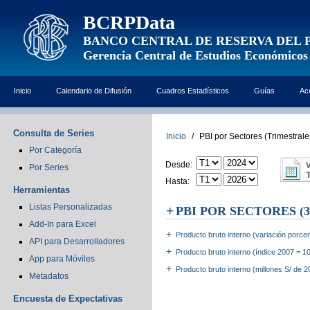
BCRPData
BANCO CENTRAL DE RESERVA DEL 
Gerencia Central de Estudios Económicos
Inicio
Calendario de Difusión
Cuadros Estadísticos
Guías
Ac
Consulta de Series
Inicio
/
PBI por Sectores (Trimestrale
Por Categoría
Desde:
Por Series
Hasta:
Herramientas
Listas Personalizadas
PBI POR SECTORES
(3
Add-In para Excel
Producto bruto interno (variación porcen
API para Desarrolladores
Producto bruto interno (índice 2007 = 1
App para Móviles
Producto bruto interno (millones S/ de 
Metadatos
Encuesta de Expectativas