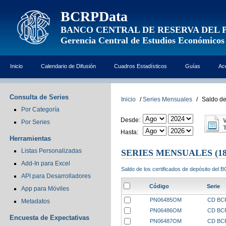
BCRPData
BANCO CENTRAL DE RESERVA DEL 
Gerencia Central de Estudios Económicos
Inicio
Calendario de Difusión
Cuadros Estadísticos
Guías
Ac
Consulta de Series
Inicio
/
Series Mensuales
/
Saldo de
Por Categoría
Desde:
Por Series
Hasta:
Herramientas
Listas Personalizadas
SERIES MENSUALES
(18
Add-In para Excel
Saldo de los certificados de depósito del 
API para Desarrolladores
Código
Serie
App para Móviles
PN06485OM
CD BCRP
Metadatos
PN06486OM
CD BCRP
Encuesta de Expectativas
PN06487OM
CD BCRP