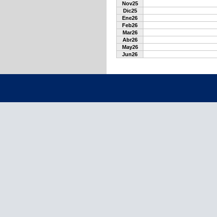
Nov25
Dic25
Ene26
Feb26
Mar26
Abr26
May26
Jun26