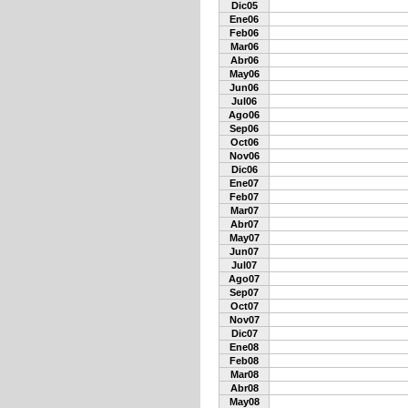
Dic05
Ene06
Feb06
Mar06
Abr06
May06
Jun06
Jul06
Ago06
Sep06
Oct06
Nov06
Dic06
Ene07
Feb07
Mar07
Abr07
May07
Jun07
Jul07
Ago07
Sep07
Oct07
Nov07
Dic07
Ene08
Feb08
Mar08
Abr08
May08