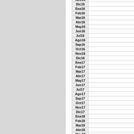
Dic15
Ene16
Feb16
Mar16
Abr16
May16
Jun16
Jul16
Ago16
Sep16
Oct16
Nov16
Dic16
Ene17
Feb17
Mar17
Abr17
May17
Jun17
Jul17
Ago17
Sep17
Oct17
Nov17
Dic17
Ene18
Feb18
Mar18
Abr18