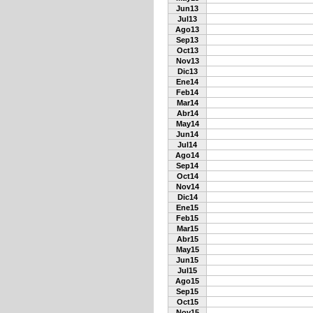
Jun13
Jul13
Ago13
Sep13
Oct13
Nov13
Dic13
Ene14
Feb14
Mar14
Abr14
May14
Jun14
Jul14
Ago14
Sep14
Oct14
Nov14
Dic14
Ene15
Feb15
Mar15
Abr15
May15
Jun15
Jul15
Ago15
Sep15
Oct15
Nov15