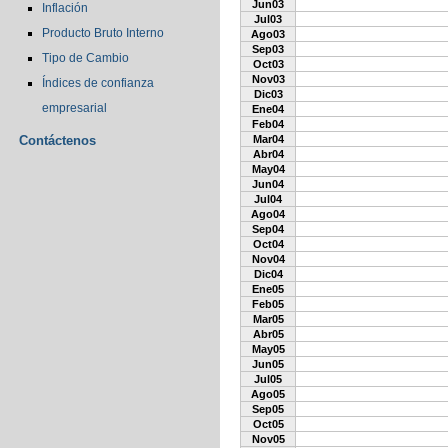
Jun03
Inflación
Jul03
Producto Bruto Interno
Ago03
Sep03
Tipo de Cambio
Oct03
Nov03
Índices de confianza
Dic03
empresarial
Ene04
Feb04
Contáctenos
Mar04
Abr04
May04
Jun04
Jul04
Ago04
Sep04
Oct04
Nov04
Dic04
Ene05
Feb05
Mar05
Abr05
May05
Jun05
Jul05
Ago05
Sep05
Oct05
Nov05