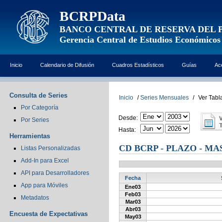
BCRPData
BANCO CENTRAL DE RESERVA DEL 
Gerencia Central de Estudios Económicos
Inicio
Calendario de Difusión
Cuadros Estadísticos
Guías
Ac
Consulta de Series
Inicio
/
Series Mensuales
/
Ver Tabl
Por Categoría
Desde:
Por Series
Hasta:
Herramientas
CD BCRP - PLAZO - MAS
Listas Personalizadas
Add-In para Excel
API para Desarrolladores
Fecha
App para Móviles
Ene03
Feb03
Metadatos
Mar03
Abr03
Encuesta de Expectativas
May03