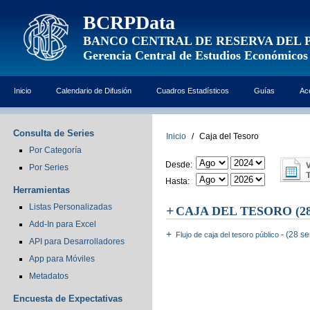
BCRPData
BANCO CENTRAL DE RESERVA DEL 
Gerencia Central de Estudios Económicos
Inicio
Calendario de Difusión
Cuadros Estadísticos
Guías
Ac
Consulta de Series
Inicio
/
Caja del Tesoro
Por Categoría
Desde:
Por Series
Hasta:
Herramientas
Listas Personalizadas
CAJA DEL TESORO
(28
Add-In para Excel
- (28 se
Flujo de caja del tesoro público
API para Desarrolladores
App para Móviles
Metadatos
Encuesta de Expectativas