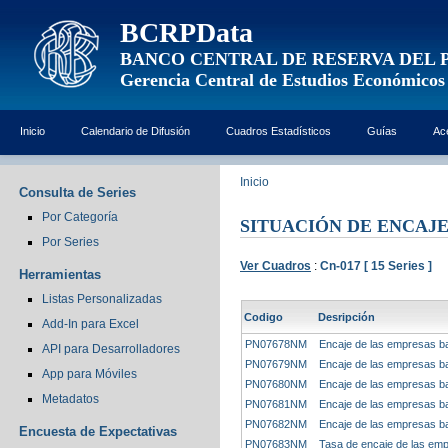
BCRPData
BANCO CENTRAL DE RESERVA DEL 
Gerencia Central de Estudios Económicos
Inicio
Calendario de Difusión
Cuadros Estadísticos
Guías
Ac
Inicio
Consulta de Series
Por Categoría
SITUACIÓN DE ENCAJE
Por Series
Ver Cuadros
:
Cn-017 [ 15 Series ]
Herramientas
Listas Personalizadas
Codigo
Desripción
Add-In para Excel
PN07678NM
Encaje de las empresas ba
API para Desarrolladores
PN07679NM
Encaje de las empresas ban
App para Móviles
PN07680NM
Encaje de las empresas ba
Metadatos
PN07681NM
Encaje de las empresas ban
PN07682NM
Encaje de las empresas ba
Encuesta de Expectativas
PN07683NM
Tasa de encaje de las emp