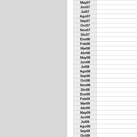
May07
Jun07
Jul07
Ago07
Sep07
Oct07
Nov07
Dic07
Ene08
Feb08
Mar08
Abr08
May08
Jun08
Jul08
Ago08
Sep08
Oct08
Nov08
Dic08
Ene09
Feb09
Mar09
Abr09
May09
Jun09
Jul09
Ago09
Sep09
Oct09