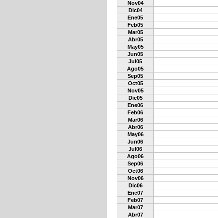
Nov04
Dic04
Ene05
Feb05
Mar05
Abr05
May05
Jun05
Jul05
Ago05
Sep05
Oct05
Nov05
Dic05
Ene06
Feb06
Mar06
Abr06
May06
Jun06
Jul06
Ago06
Sep06
Oct06
Nov06
Dic06
Ene07
Feb07
Mar07
Abr07