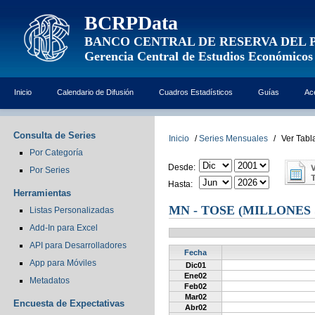
BCRPData
BANCO CENTRAL DE RESERVA DEL 
Gerencia Central de Estudios Económicos
Inicio
Calendario de Difusión
Cuadros Estadísticos
Guías
Ac
Consulta de Series
Inicio
/
Series Mensuales
/
Ver Tabl
Por Categoría
Desde:
Por Series
Hasta:
Herramientas
MN - TOSE (MILLONES 
Listas Personalizadas
Add-In para Excel
API para Desarrolladores
Fecha
App para Móviles
Dic01
Ene02
Metadatos
Feb02
Mar02
Encuesta de Expectativas
Abr02