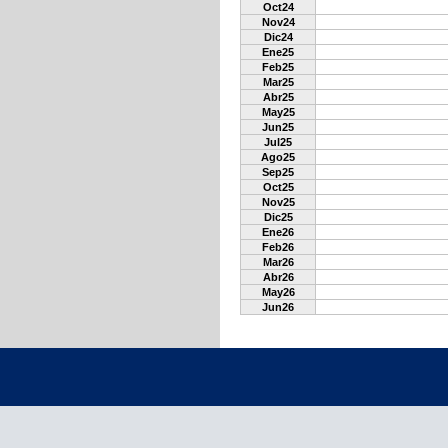
Oct24
Nov24
Dic24
Ene25
Feb25
Mar25
Abr25
May25
Jun25
Jul25
Ago25
Sep25
Oct25
Nov25
Dic25
Ene26
Feb26
Mar26
Abr26
May26
Jun26