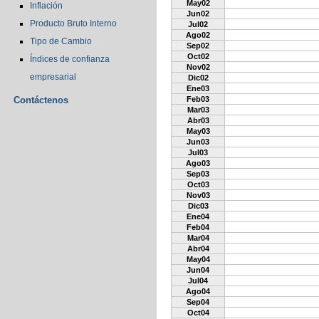
May02
Inflación
Jun02
Producto Bruto Interno
Jul02
Ago02
Tipo de Cambio
Sep02
Oct02
Índices de confianza
Nov02
empresarial
Dic02
Ene03
Contáctenos
Feb03
Mar03
Abr03
May03
Jun03
Jul03
Ago03
Sep03
Oct03
Nov03
Dic03
Ene04
Feb04
Mar04
Abr04
May04
Jun04
Jul04
Ago04
Sep04
Oct04