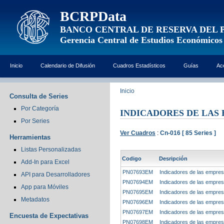
BCRPData
BANCO CENTRAL DE RESERVA DEL 
Gerencia Central de Estudios Económicos
Inicio
Calendario de Difusión
Cuadros Estadísticos
Guías
Ac
Inicio
Consulta de Series
Por Categoría
INDICADORES DE LAS
Por Series
Ver Cuadros
:
Cn-016 [ 85 Series ]
Herramientas
Listas Personalizadas
Codigo
Desripción
Add-In para Excel
PN07693EM
Indicadores de las empresa
API para Desarrolladores
PN07694EM
Indicadores de las empres
App para Móviles
PN07695EM
Indicadores de las empresa
Metadatos
PN07696EM
Indicadores de las empres
PN07697EM
Indicadores de las empresa
Encuesta de Expectativas
PN07698EM
Indicadores de las empres