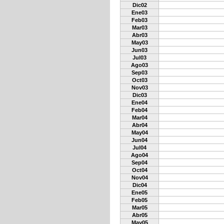
Dic02
Ene03
Feb03
Mar03
Abr03
May03
Jun03
Jul03
Ago03
Sep03
Oct03
Nov03
Dic03
Ene04
Feb04
Mar04
Abr04
May04
Jun04
Jul04
Ago04
Sep04
Oct04
Nov04
Dic04
Ene05
Feb05
Mar05
Abr05
May05