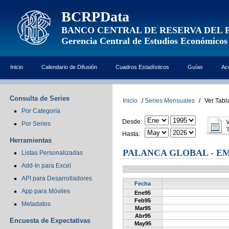
BCRPData
BANCO CENTRAL DE RESERVA DEL 
Gerencia Central de Estudios Económicos
Inicio
Calendario de Difusión
Cuadros Estadísticos
Guías
Ac
Consulta de Series
Inicio
/
Series Mensuales
/
Ver Tabl
Por Categoría
Desde:
Por Series
Hasta:
Herramientas
PALANCA GLOBAL - E
Listas Personalizadas
Add-In para Excel
API para Desarrolladores
Fecha
App para Móviles
Ene95
Feb95
Metadatos
Mar95
Abr95
Encuesta de Expectativas
May95