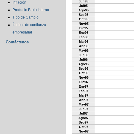
Jun95
Inflación
Jul95
Producto Bruto Interno
Ago95
Sep95
Tipo de Cambio
Oct95
Nov95
Índices de confianza
Dic95
empresarial
Ene96
Feb96
Contáctenos
Mar96
Abr96
May96
Jun96
Jul96
Ago96
Sep96
Oct96
Nov96
Dic96
Ene97
Feb97
Mar97
Abr97
May97
Jun97
Jul97
Ago97
Sep97
Oct97
Nov97