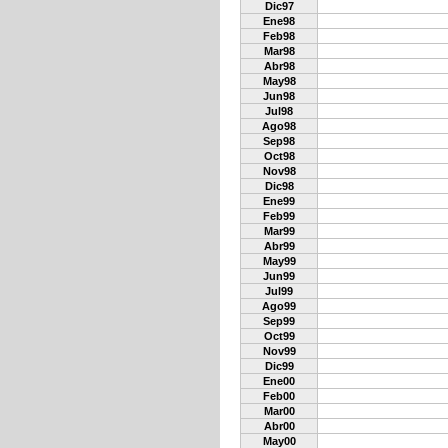
Dic97
Ene98
Feb98
Mar98
Abr98
May98
Jun98
Jul98
Ago98
Sep98
Oct98
Nov98
Dic98
Ene99
Feb99
Mar99
Abr99
May99
Jun99
Jul99
Ago99
Sep99
Oct99
Nov99
Dic99
Ene00
Feb00
Mar00
Abr00
May00