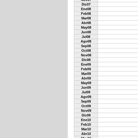
Dic07
Ene08
Feb08
Mar08
Abr08
May08
Jun08
Jul08
Ago08
Sep08
Oct08
Nov08
Dic08
Ene09
Feb09
Mar09
Abr09
May09
Jun09
Jul09
Ago09
Sep09
Oct09
Nov09
Dic09
Ene10
Feb10
Mar10
Abr10