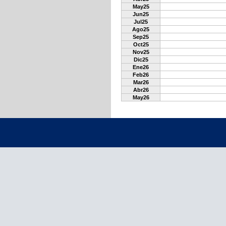
May25
Jun25
Jul25
Ago25
Sep25
Oct25
Nov25
Dic25
Ene26
Feb26
Mar26
Abr26
May26