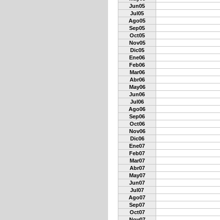
Jun05
Jul05
Ago05
Sep05
Oct05
Nov05
Dic05
Ene06
Feb06
Mar06
Abr06
May06
Jun06
Jul06
Ago06
Sep06
Oct06
Nov06
Dic06
Ene07
Feb07
Mar07
Abr07
May07
Jun07
Jul07
Ago07
Sep07
Oct07
Nov07