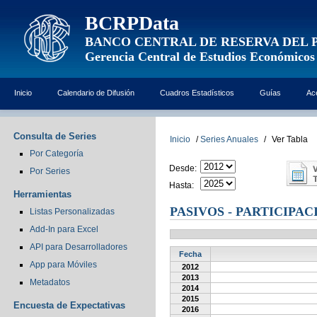
BCRPData
BANCO CENTRAL DE RESERVA DEL 
Gerencia Central de Estudios Económicos
Inicio
Calendario de Difusión
Cuadros Estadísticos
Guías
Ac
Consulta de Series
Inicio
/
Series Anuales
/
Ver Tabla
Por Categoría
Desde:
Por Series
Hasta:
Herramientas
PASIVOS - PARTICIPAC
Listas Personalizadas
Add-In para Excel
API para Desarrolladores
Fecha
App para Móviles
2012
2013
Metadatos
2014
2015
Encuesta de Expectativas
2016