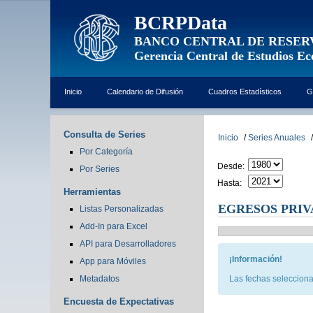
BCRPData
BANCO CENTRAL DE RESER
Gerencia Central de Estudios E
Inicio
Calendario de Difusión
Cuadros Estadísticos
G
Consulta de Series
Inicio
/
Series Anuales
/
Por Categoría
Desde:
Por Series
Hasta:
Herramientas
EGRESOS PRIV
Listas Personalizadas
Add-In para Excel
API para Desarrolladores
¡Información!
App para Móviles
Metadatos
Las fechas selecciona
Encuesta de Expectativas