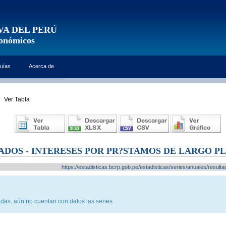
VA DEL PERÚ
conómicos
uías
Acerca de
Ver Tabla
ADOS - INTERESES POR PR?STAMOS DE LARGO P
https://estadisticas.bcrp.gob.pe/estadisticas/series/anuales/resu
das, aún no cuentan con datos las series.