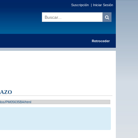
Suscripción
|
Iniciar Sesión
Retroceder
LAZO
ltados/PM05635BA/html