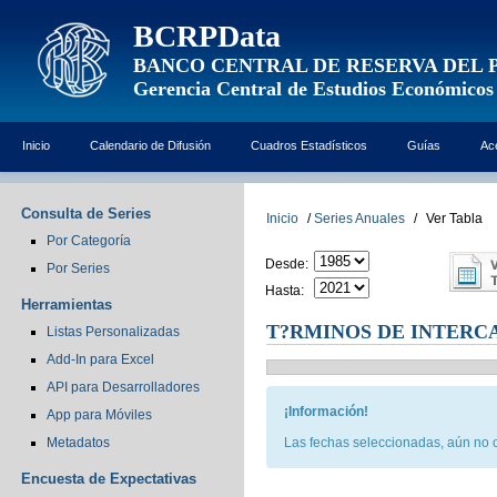
BCRPData
BANCO CENTRAL DE RESERVA DEL 
Gerencia Central de Estudios Económicos
Inicio
Calendario de Difusión
Cuadros Estadísticos
Guías
Ac
Consulta de Series
Inicio
/
Series Anuales
/
Ver Tabla
Por Categoría
Desde:
Por Series
Hasta:
Herramientas
T?RMINOS DE INTERC
Listas Personalizadas
Add-In para Excel
API para Desarrolladores
¡Información!
App para Móviles
Metadatos
Las fechas seleccionadas, aún no c
Encuesta de Expectativas