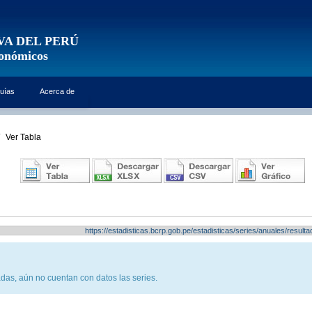
VA DEL PERÚ
conómicos
uías
Acerca de
Ver Tabla
https://estadisticas.bcrp.gob.pe/estadisticas/series/anuales/resu
das, aún no cuentan con datos las series.