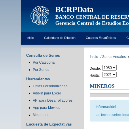
BCRPData
BANCO CENTRAL DE RESER
Gerencia Central de Estudios E
Inicio
Calendario de Difusión
Cuadros Estadísticos
G
Consulta de Series
Inicio
/
Series Anuales
/
Por Categoría
Desde:
Por Series
Hasta:
Herramientas
MINEROS
Listas Personalizadas
Add-In para Excel
API para Desarrolladores
¡Información!
App para Móviles
Metadatos
Las fechas selecciona
Encuesta de Expectativas