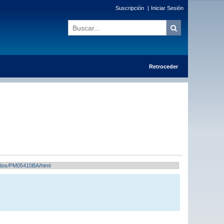
Suscripción
|
Iniciar Sesión
Retroceder
ltados/PM05410BA/html